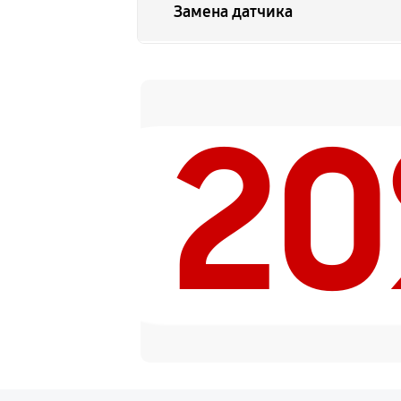
Замена датчика
Замена дисплея
2
Замена HDMI разъема
Ремонт матрицы
Замена DMD-чипа
Ремонт после перегрева
Замена лампы на светодиод