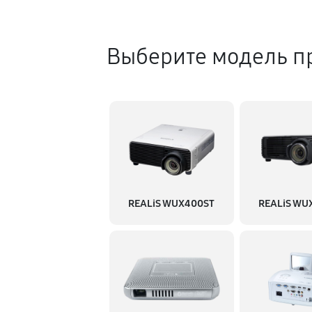
Ремонт кнопок управления
Выберите модель п
Замена поляризатора
Чистка от пыли
Замена процессора
REALiS WUX400ST
REALiS WU
Ремонт блока управления
Замена блока питания
Замена матрицы