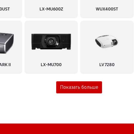
0UST
LX-MU600Z
WUX400ST
540 руб
1440 руб
830 руб
RK II
LX-MU700
LV 7280
720 руб
сстановление)
1080 руб
900 руб