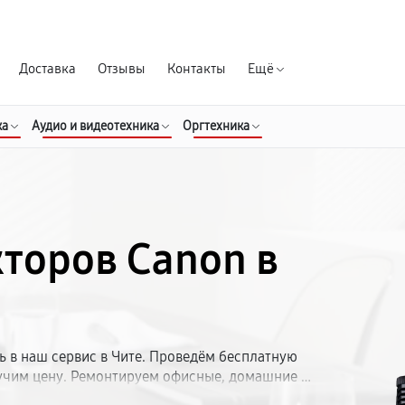
Гарантия д
Доставка
Отзывы
Контакты
Ещё
ка
Аудио и видеотехника
Оргтехника
торов Canon в
 в наш сервис в Чите. Проведём бесплатную
учим цену. Ремонтируем офисные, домашние и
от 1 до 5 рабочих дней. Гарантия — до 12