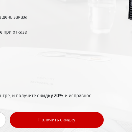
 в городе.
 день заказа
е при отказе
т
нтре, и получите
скидку 20%
и исправное