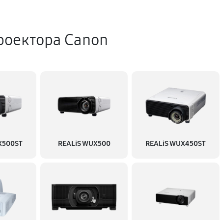
500 руб
роектора Canon
720 руб
890 руб
1350 руб
X500ST
REALiS WUX500
REALiS WUX450ST
1180 руб
1260 руб
1170 руб