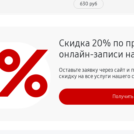
630 руб
1490 руб
0%
Скидка 20% по п
1080 руб
онлайн-записи на
990 руб
Оставьте заявку через сайт и
скидку на все услуги нашего 
810 руб
Получить
1710 руб
680 руб