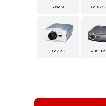
Rayo S1
LV-WX30
Прошивка
Замена материнской платы
Ремонт системы охлаждения
LV-7545
WUX10 MA
Ремонт материнской платы
Ремонт платы управления (во
Замена матричного блока