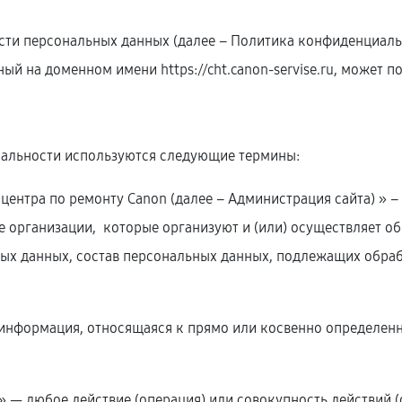
ти персональных данных (далее – Политика конфиденциальн
нный на доменном имени
https://cht.canon-servise.ru
, может п
иальности используются следующие термины:
о центра по ремонту Canon (далее – Администрация сайта) »
е организации, которые организуют и (или) осуществляет о
ых данных, состав персональных данных, подлежащих обрабо
я информация, относящаяся к прямо или косвенно определе
х» — любое действие (операция) или совокупность действий 