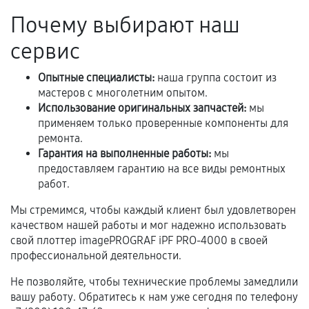
техническим параметрам и не имеют внешних
дефектов.
Почему выбирают наш
Установка была выполнена нашим сервисным
сервис
центром.
При этом гарантия на сами комплектующие
Опытные специалисты:
наша группа состоит из
остается на стороне производителя или
мастеров с многолетним опытом.
Использование оригинальных запчастей:
мы
продавца. За качество сторонних деталей
применяем только проверенные компоненты для
сервисный центр ответственности не несет.
ремонта.
Гарантия на выполненные работы:
мы
предоставляем гарантию на все виды ремонтных
работ.
Мы стремимся, чтобы каждый клиент был удовлетворен
качеством нашей работы и мог надежно использовать
свой плоттер imagePROGRAF iPF PRO-4000 в своей
профессиональной деятельности.
Не позволяйте, чтобы технические проблемы замедлили
вашу работу. Обратитесь к нам уже сегодня по телефону