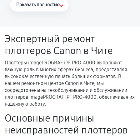
Что считается гарантийным случаем
Показать полностью
Повторное возникновение неисправности,
напрямую связанной с выполненным
ремонтом.
Экспертный ремонт
Поломка установленной детали при
плоттеров Canon в Чите
нормальной эксплуатации в течение
гарантийного срока.
Плоттеры imagePROGRAF iPF PRO-4000 выполняют
Несоответствие комплектующей заявленным
важную роль в многих сферах бизнеса, предоставляя
техническим характеристикам.
высококачественную печать больших форматов. В
нашем ремонтном центре Canon в Чите, мы
сосредоточены на техобслуживании и обслуживании
плоттеров imagePROGRAF iPF PRO-4000, обеспечивая их
Документы для подтверждения
надежную работу.
гарантии
Основные причины
Гарантийный талон.
неисправностей плоттеров
Акт выполненных работ с датой, перечнем
услуг и сроком гарантии.