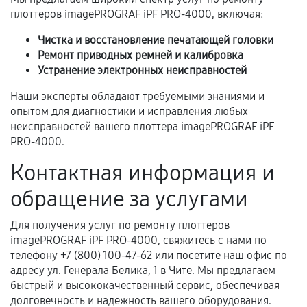
Самостоятельный ремонт или вмешательство
плоттеров imagePROGRAF iPF PRO-4000, включая:
третьих лиц.
Чистка и восстановление печатающей головки
Естественный износ деталей, если иное не
Ремонт приводных ремней и калибровка
предусмотрено отдельно.
Устранение электронных неисправностей
Обращение после окончания гарантийного
Наши эксперты обладают требуемыми знаниями и
срока.
опытом для диагностики и исправления любых
Программные сбои, если это не указано в
неисправностей вашего плоттера imagePROGRAF iPF
отдельных условиях.
PRO-4000.
Контактная информация и
обращение за услугами
Если комплектующие куплены
самостоятельно
Для получения услуг по ремонту плоттеров
imagePROGRAF iPF PRO-4000, свяжитесь с нами по
Гарантия на выполненные работы может
телефону +7 (800) 100-47-62 или посетите наш офис по
сохраняться полностью или частично, если
адресу ул. Генерала Белика, 1 в Чите. Мы предлагаем
соблюдены следующие условия:
быстрый и высококачественный сервис, обеспечивая
Предоставленные детали подходят по
долговечность и надежность вашего оборудования.