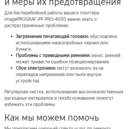
и меры их предотвращения
Документы на установленные комплектующие
Для бесперебойной работы вашего плоттера
и кассовый чек.
imagePROGRAF iPF PRO-4000 важно знать о
распространенных проблемах:
Загрязнение печатающей головки:
обусловлено
Расширенная гарантия
использованием низкопробных чернил или
бумаги.
В некоторых случаях возможно оформление
Проблемы с приводными ремнями:
износ ремней
расширенной гарантии. Стоимость, сроки и
может привести ошибки позиционирования.
условия продления согласовываются отдельно и
Сбои электроники:
могут возникать из-за
фиксируются в документах.
перепадов напряжения или пыли внутри
устройства.
Регулярная чистка, использование высококачественных
Когда гарантия не действует
расходных материалов и техобслуживание помогут
избежать эти проблемы.
Нарушение правил эксплуатации,
механические повреждения, попадание влаги,
Как мы можем помочь
перегрев, коррозия.
Мы предлагаем широкий спектр услуг по ремонту