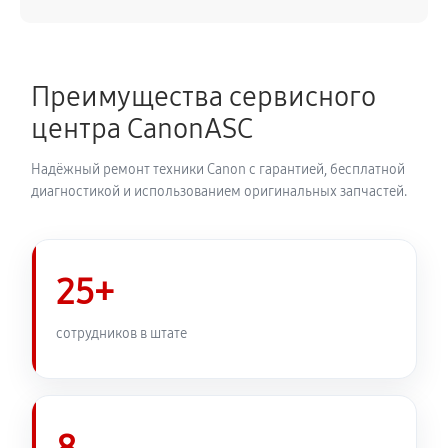
Замена каретки плоттера Canon imagePROGRAF iPF
PRO-4000
Преимущества сервисного
4050 руб
60 минут
центра CanonASC
Замена трубок плоттера Canon imagePROGRAF iPF
Надёжный ремонт техники Canon с гарантией, бесплатной
PRO-4000
диагностикой и использованием оригинальных запчастей.
3420 руб
60 минут
25+
сотрудников в штате