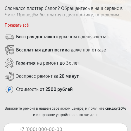
Сломался плоттер Canon? Обращайтесь в наш сервис в
Чите. Проведём бесплатную диагностику, определим
поломку и озвучим цену. Ремонтируем
Показать всё
широкоформатные модели Кэнон всех серий. Срок — от
1 до 5 рабочих дней. Гарантия — до 12 месяцев. Наш
Быстрая доставка
курьером в день заказа
центр удобно расположен в городе.
Бесплатная диагностика
даже при отказе
Гарантия
на ремонт до 3х лет
Экспресс ремонт за
20 минут
Стоимость от
2500 рублей
Закажите ремонт в нашем сервисном центре, и получите
скидку 20%
и исправное устройство в тот же день