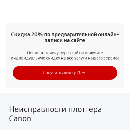
Замена ремня
2430 руб
60 минут
Замена печатной головки
Скидка 20% по предварительной онлайн-
4320 руб
60 минут
записи на сайте
Замена каретки
Оставьте заявку через сайт и получите
индивидуальную скидку на все услуги нашего сервиса
4050 руб
60 минут
Получить скидку 20%
Замена трубок
3420 руб
60 минут
Неисправности плоттера
Canon