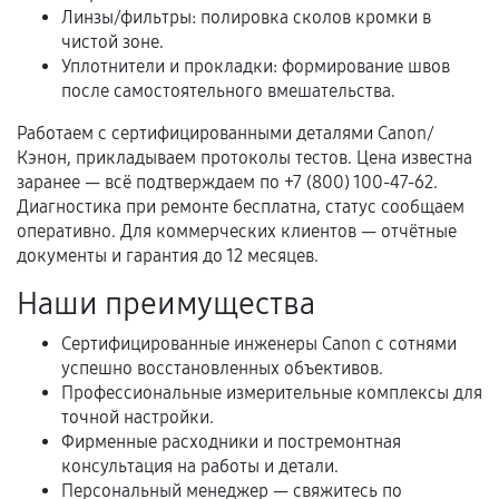
Когда гарантия не действует
Линзы/фильтры: полировка сколов кромки в
чистой зоне.
Нарушение правил эксплуатации,
Уплотнители и прокладки: формирование швов
механические повреждения, попадание влаги,
после самостоятельного вмешательства.
перегрев, коррозия.
Работаем с сертифицированными деталями Canon/
Самостоятельный ремонт или вмешательство
Кэнон, прикладываем протоколы тестов. Цена известна
третьих лиц.
заранее — всё подтверждаем по +7 (800) 100-47-62.
Диагностика при ремонте бесплатна, статус сообщаем
Естественный износ деталей, если иное не
оперативно. Для коммерческих клиентов — отчётные
предусмотрено отдельно.
документы и гарантия до 12 месяцев.
Обращение после окончания гарантийного
Наши преимущества
срока.
Сертифицированные инженеры Canon с сотнями
Программные сбои, если это не указано в
успешно восстановленных объективов.
отдельных условиях.
Профессиональные измерительные комплексы для
точной настройки.
Фирменные расходники и постремонтная
Если комплектующие куплены
консультация на работы и детали.
самостоятельно
Персональный менеджер — свяжитесь по