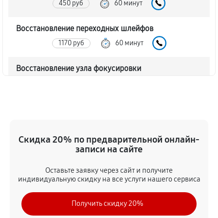
450 руб
60 минут
Восстановление переходных шлейфов
1170 руб
60 минут
Восстановление узла фокусировки
360 руб
60 минут
Ремонт диафрагмы объектива Canon RF 50mm F1.2L
USM
720 руб
60 минут
Скидка 20% по предварительной онлайн-
записи на сайте
Восстановление после попадания влаги
Оставьте заявку через сайт и получите
1350 руб
60 минут
индивидуальную скидку на все услуги нашего сервиса
Чистка от пыли объектива Canon RF 50mm F1.2L
Получить скидку 20%
USM