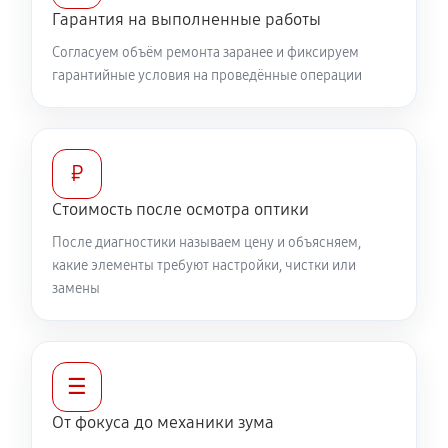
360 руб
60 минут
Гарантия на выполненные работы
Согласуем объём ремонта заранее и фиксируем
Разблокировка заклинивания
гарантийные условия на проведённые операции
500 руб
60 минут
Протяжка соединений трансфокатора
1040 руб
60 минут
₽
Стоимость после осмотра оптики
Замена светофильтра объектива Canon RF 50mm
После диагностики называем цену и объясняем,
F1.2L USM
какие элементы требуют настройки, чистки или
810 руб
60 минут
замены
☰
От фокуса до механики зума