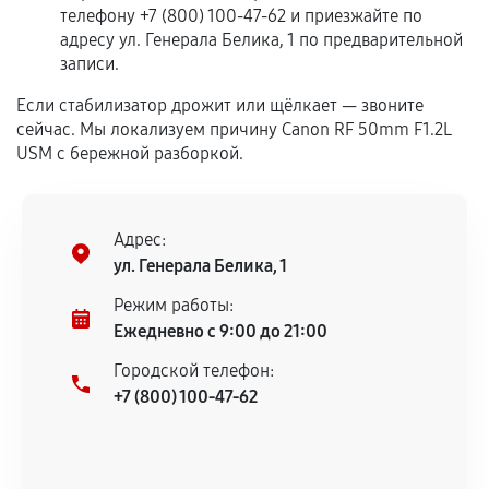
телефону +7 (800) 100-47-62 и приезжайте по
Гарантия на выполненные работы может
адресу ул. Генерала Белика, 1 по предварительной
записи.
сохраняться полностью или частично, если
соблюдены следующие условия:
Если стабилизатор дрожит или щёлкает — звоните
Предоставленные детали подходят по
сейчас. Мы локализуем причину Canon RF 50mm F1.2L
техническим параметрам и не имеют внешних
USM с бережной разборкой.
дефектов.
Установка была выполнена нашим сервисным
центром.
Адрес:
При этом гарантия на сами комплектующие
ул. Генерала Белика, 1
остается на стороне производителя или
Режим работы:
продавца. За качество сторонних деталей
Ежедневно с 9:00 до 21:00
сервисный центр ответственности не несет.
Городской телефон:
+7 (800) 100-47-62