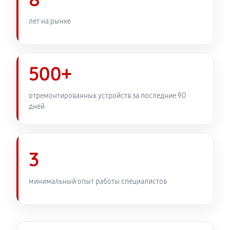
8
Замена узла диафрагмы
1080 руб
60 минут
лет на рынке
Установка подвеса объектива Canon RF 50mm F1.2L
USM
500+
360 руб
60 минут
отремонтированных устройств за последние 90
Замена электронной платы
дней
450 руб
60 минут
Ремонт узла автофокуса
3
1040 руб
60 минут
Замена переходных шлейфов
минимальный опыт работы специалистов
1080 руб
60 минут
Устранение механических повреждений