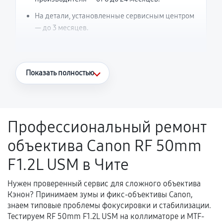
На детали, установленные сервисным центром
— до 3 месяцев.
Что считается гарантийным случаем
Показать полностью
Повторное возникновение неисправности,
напрямую связанной с выполненным
ремонтом.
Профессиональный ремонт
Поломка установленной детали при
объектива Canon RF 50mm
нормальной эксплуатации в течение
гарантийного срока.
F1.2L USM в Чите
Несоответствие комплектующей заявленным
техническим характеристикам.
Нужен проверенный сервис для сложного объектива
Кэнон? Принимаем зумы и фикс-объективы Canon,
знаем типовые проблемы фокусировки и стабилизации.
Тестируем RF 50mm F1.2L USM на коллиматоре и MTF-