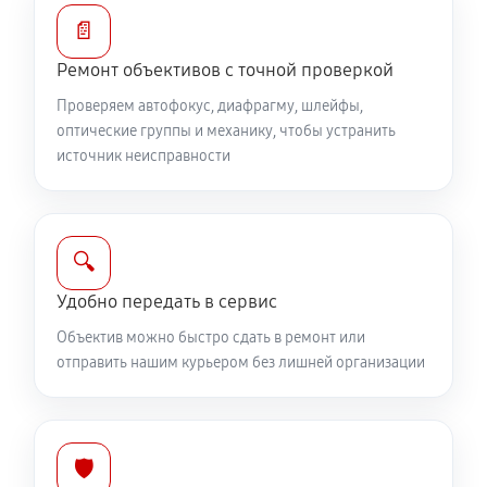
810 руб
60 минут
📄
Ремонт объективов с точной проверкой
Ремонт электроники объектива Canon RF 50mm
F1.2L USM
Проверяем автофокус, диафрагму, шлейфы,
оптические группы и механику, чтобы устранить
810 руб
60 минут
источник неисправности
Ремонт шлейфа оптического стабилизатора
540 руб
60 минут
🔍
Ремонт передней линзы объектива
Удобно передать в сервис
720 руб
60 минут
Объектив можно быстро сдать в ремонт или
отправить нашим курьером без лишней организации
Ремонт механических узлов
1710 руб
60 минут
Ремонт кольца зуммирования
🛡️