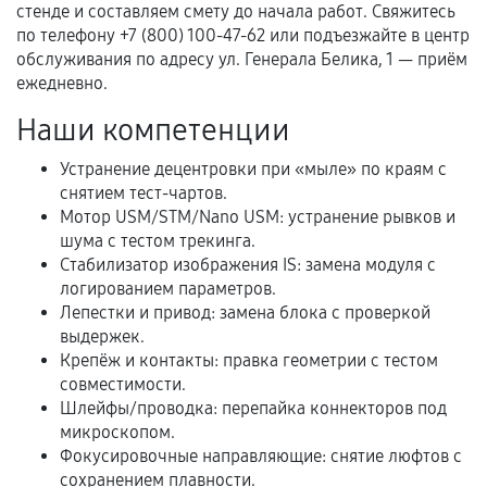
Документы для подтверждения
стенде и составляем смету до начала работ. Свяжитесь
гарантии
по телефону +7 (800) 100-47-62 или подъезжайте в центр
обслуживания по адресу ул. Генерала Белика, 1 — приём
Гарантийный талон.
ежедневно.
Акт выполненных работ с датой, перечнем
Наши компетенции
услуг и сроком гарантии.
Устранение децентровки при «мыле» по краям с
Документы на установленные комплектующие
снятием тест-чартов.
и кассовый чек.
Мотор USM/STM/Nano USM: устранение рывков и
шума с тестом трекинга.
Стабилизатор изображения IS: замена модуля с
Расширенная гарантия
логированием параметров.
Лепестки и привод: замена блока с проверкой
В некоторых случаях возможно оформление
выдержек.
расширенной гарантии. Стоимость, сроки и
Крепёж и контакты: правка геометрии с тестом
совместимости.
условия продления согласовываются отдельно и
Шлейфы/проводка: перепайка коннекторов под
фиксируются в документах.
микроскопом.
Фокусировочные направляющие: снятие люфтов с
сохранением плавности.