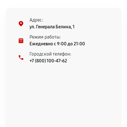
дефектов.
Установка была выполнена нашим сервисным
центром.
Адрес:
При этом гарантия на сами комплектующие
ул. Генерала Белика, 1
остается на стороне производителя или
Режим работы:
продавца. За качество сторонних деталей
Ежедневно с 9:00 до 21:00
сервисный центр ответственности не несет.
Городской телефон:
+7 (800) 100-47-62