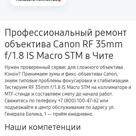
Повторное возникновение неисправности,
напрямую связанной с выполненным
ремонтом.
Профессиональный ремонт
Поломка установленной детали при
объектива Canon RF 35mm
нормальной эксплуатации в течение
гарантийного срока.
f/1.8 IS Macro STM в Чите
Несоответствие комплектующей заявленным
техническим характеристикам.
Нужен проверенный сервис для сложного объектива
Кэнон? Принимаем зумы и фикс-объективы Canon,
знаем типовые проблемы фокусировки и стабилизации.
Тестируем RF 35mm f/1.8 IS Macro STM на коллиматоре и
Документы для подтверждения
MTF-стенде и составляем смету до начала работ.
гарантии
Свяжитесь по телефону +7 (800) 100-47-62 или
подъезжайте в центр обслуживания по адресу ул.
Гарантийный талон.
Генерала Белика, 1 — приём ежедневно.
Акт выполненных работ с датой, перечнем
Наши компетенции
услуг и сроком гарантии.