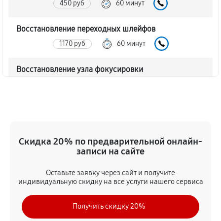
450 руб
60 минут
Восстановление переходных шлейфов
1170 руб
60 минут
Восстановление узла фокусировки
360 руб
60 минут
Ремонт диафрагмы объектива Canon RF 35mm f/1.8
IS Macro STM
720 руб
60 минут
Скидка 20% по предварительной онлайн-
записи на сайте
Восстановление после попадания влаги
Оставьте заявку через сайт и получите
1350 руб
60 минут
индивидуальную скидку на все услуги нашего сервиса
Чистка от пыли объектива Canon RF 35mm f/1.8 IS
Получить скидку 20%
Macro STM