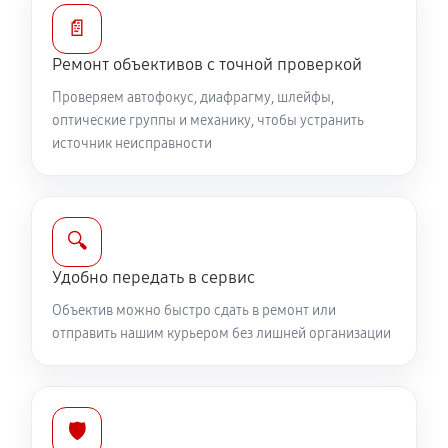
Устранение механических повреждений
📄
810 руб
60 минут
Ремонт объективов с точной проверкой
Ремонт электроники объектива Canon RF 35mm
Проверяем автофокус, диафрагму, шлейфы,
f/1.8 IS Macro STM
оптические группы и механику, чтобы устранить
источник неисправности
810 руб
60 минут
Ремонт шлейфа оптического стабилизатора
540 руб
60 минут
🔍
Удобно передать в сервис
Ремонт передней линзы объектива
Объектив можно быстро сдать в ремонт или
720 руб
60 минут
отправить нашим курьером без лишней организации
Ремонт механических узлов
1710 руб
60 минут
🛡️
Ремонт кольца зуммирования