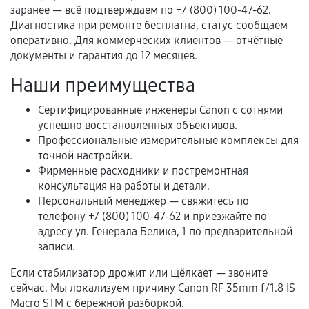
третьих лиц.
заранее — всё подтверждаем по +7 (800) 100-47-62.
Диагностика при ремонте бесплатна, статус сообщаем
Естественный износ деталей, если иное не
оперативно. Для коммерческих клиентов — отчётные
предусмотрено отдельно.
документы и гарантия до 12 месяцев.
Обращение после окончания гарантийного
Наши преимущества
срока.
Сертифицированные инженеры Canon с сотнями
Программные сбои, если это не указано в
успешно восстановленных объективов.
отдельных условиях.
Профессиональные измерительные комплексы для
точной настройки.
Фирменные расходники и постремонтная
Если комплектующие куплены
консультация на работы и детали.
самостоятельно
Персональный менеджер — свяжитесь по
телефону +7 (800) 100-47-62 и приезжайте по
Гарантия на выполненные работы может
адресу ул. Генерала Белика, 1 по предварительной
записи.
сохраняться полностью или частично, если
соблюдены следующие условия:
Если стабилизатор дрожит или щёлкает — звоните
Предоставленные детали подходят по
сейчас. Мы локализуем причину Canon RF 35mm f/1.8 IS
техническим параметрам и не имеют внешних
Macro STM с бережной разборкой.