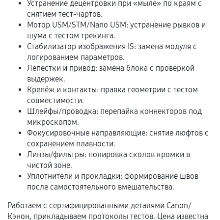
Устранение децентровки при «мыле» по краям с
Документы на установленные комплектующие
снятием тест-чартов.
и кассовый чек.
Мотор USM/STM/Nano USM: устранение рывков и
шума с тестом трекинга.
Стабилизатор изображения IS: замена модуля с
Расширенная гарантия
логированием параметров.
Лепестки и привод: замена блока с проверкой
В некоторых случаях возможно оформление
выдержек.
расширенной гарантии. Стоимость, сроки и
Крепёж и контакты: правка геометрии с тестом
совместимости.
условия продления согласовываются отдельно и
Шлейфы/проводка: перепайка коннекторов под
фиксируются в документах.
микроскопом.
Фокусировочные направляющие: снятие люфтов с
сохранением плавности.
Когда гарантия не действует
Линзы/фильтры: полировка сколов кромки в
чистой зоне.
Нарушение правил эксплуатации,
Уплотнители и прокладки: формирование швов
механические повреждения, попадание влаги,
после самостоятельного вмешательства.
перегрев, коррозия.
Работаем с сертифицированными деталями Canon/
Самостоятельный ремонт или вмешательство
Кэнон, прикладываем протоколы тестов. Цена известна