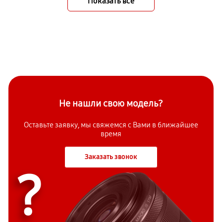
Показать всё
Не нашли свою модель?
Оставьте заявку, мы свяжемся с Вами в ближайшее
время
Заказать звонок
?