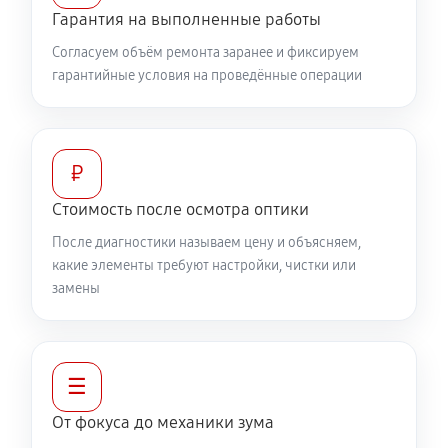
Гарантия на выполненные работы
360 руб
60 минут
Согласуем объём ремонта заранее и фиксируем
гарантийные условия на проведённые операции
Разблокировка заклинивания
500 руб
60 минут
Протяжка соединений трансфокатора
₽
1040 руб
60 минут
Стоимость после осмотра оптики
После диагностики называем цену и объясняем,
Замена светофильтра объектива Canon RF 35mm
какие элементы требуют настройки, чистки или
f/1.8 IS Macro STM
замены
810 руб
60 минут
☰
От фокуса до механики зума