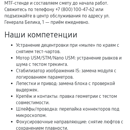
Документы для подтверждения
MTF-стенде и составляем смету до начала работ.
гарантии
Свяжитесь по телефону +7 (800) 100-47-62 или
подъезжайте в центр обслуживания по адресу ул.
Гарантийный талон.
Генерала Белика, 1 — приём ежедневно.
Акт выполненных работ с датой, перечнем
Наши компетенции
услуг и сроком гарантии.
Устранение децентровки при «мыле» по краям с
Документы на установленные комплектующие
снятием тест-чартов.
и кассовый чек.
Мотор USM/STM/Nano USM: устранение рывков и
шума с тестом трекинга.
Стабилизатор изображения IS: замена модуля с
Расширенная гарантия
логированием параметров.
Лепестки и привод: замена блока с проверкой
В некоторых случаях возможно оформление
выдержек.
расширенной гарантии. Стоимость, сроки и
Крепёж и контакты: правка геометрии с тестом
совместимости.
условия продления согласовываются отдельно и
Шлейфы/проводка: перепайка коннекторов под
фиксируются в документах.
микроскопом.
Фокусировочные направляющие: снятие люфтов с
сохранением плавности.