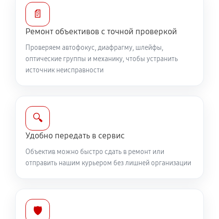
Устранение механических повреждений
📄
810 руб
60 минут
Ремонт объективов с точной проверкой
Ремонт электроники объектива Canon RF 16‑28mm
Проверяем автофокус, диафрагму, шлейфы,
f/2.8 IS STM
оптические группы и механику, чтобы устранить
источник неисправности
810 руб
60 минут
Ремонт шлейфа оптического стабилизатора
540 руб
60 минут
🔍
Удобно передать в сервис
Ремонт передней линзы объектива
Объектив можно быстро сдать в ремонт или
720 руб
60 минут
отправить нашим курьером без лишней организации
Ремонт механических узлов
1710 руб
60 минут
🛡️
Ремонт кольца зуммирования