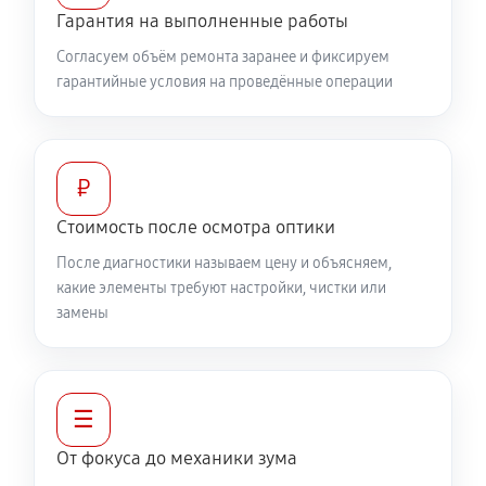
Гарантия на выполненные работы
360 руб
60 минут
Согласуем объём ремонта заранее и фиксируем
гарантийные условия на проведённые операции
Разблокировка заклинивания
500 руб
60 минут
Протяжка соединений трансфокатора
₽
1040 руб
60 минут
Стоимость после осмотра оптики
После диагностики называем цену и объясняем,
Замена светофильтра объектива Canon RF 16‑28mm
какие элементы требуют настройки, чистки или
f/2.8 IS STM
замены
810 руб
60 минут
☰
От фокуса до механики зума