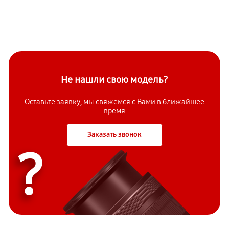
Не нашли свою модель?
Оставьте заявку, мы свяжемся с Вами в ближайшее
время
Заказать звонок
?