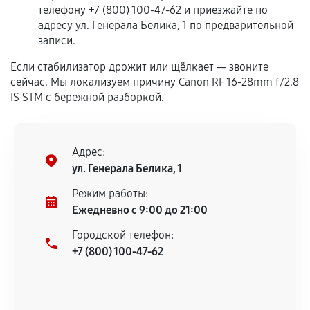
телефону +7 (800) 100-47-62 и приезжайте по
Гарантия на выполненные работы может
адресу ул. Генерала Белика, 1 по предварительной
записи.
сохраняться полностью или частично, если
соблюдены следующие условия:
Если стабилизатор дрожит или щёлкает — звоните
Предоставленные детали подходят по
сейчас. Мы локализуем причину Canon RF 16‑28mm f/2.8
техническим параметрам и не имеют внешних
IS STM с бережной разборкой.
дефектов.
Установка была выполнена нашим сервисным
центром.
Адрес:
При этом гарантия на сами комплектующие
ул. Генерала Белика, 1
остается на стороне производителя или
Режим работы:
продавца. За качество сторонних деталей
Ежедневно с 9:00 до 21:00
сервисный центр ответственности не несет.
Городской телефон:
+7 (800) 100-47-62