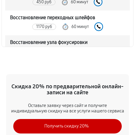
450 руб
60 минут
Восстановление переходных шлейфов
1170 руб
60 минут
Восстановление узла фокусировки
360 руб
60 минут
Ремонт диафрагмы объектива Canon RF 16‑28mm
f/2.8 IS STM
720 руб
60 минут
Скидка 20% по предварительной онлайн-
записи на сайте
Восстановление после попадания влаги
Оставьте заявку через сайт и получите
1350 руб
60 минут
индивидуальную скидку на все услуги нашего сервиса
Чистка от пыли объектива Canon RF 16‑28mm f/2.8
Получить скидку 20%
IS STM