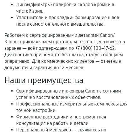
Когда гарантия не действует
Линзы/фильтры: полировка сколов кромки в
чистой зоне.
Нарушение правил эксплуатации,
Уплотнители и прокладки: формирование швов
механические повреждения, попадание влаги,
после самостоятельного вмешательства.
перегрев, коррозия.
Работаем с сертифицированными деталями Canon/
Самостоятельный ремонт или вмешательство
Кэнон, прикладываем протоколы тестов. Цена известна
третьих лиц.
заранее — всё подтверждаем по +7 (800) 100-47-62.
Диагностика при ремонте бесплатна, статус сообщаем
Естественный износ деталей, если иное не
оперативно. Для коммерческих клиентов — отчётные
предусмотрено отдельно.
документы и гарантия до 12 месяцев.
Обращение после окончания гарантийного
Наши преимущества
срока.
Сертифицированные инженеры Canon с сотнями
Программные сбои, если это не указано в
успешно восстановленных объективов.
отдельных условиях.
Профессиональные измерительные комплексы для
точной настройки.
Фирменные расходники и постремонтная
Если комплектующие куплены
консультация на работы и детали.
самостоятельно
Персональный менеджер — свяжитесь по