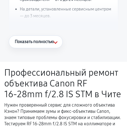
На детали, установленные сервисным центром
— до 3 месяцев.
Что считается гарантийным случаем
Показать полностью
Повторное возникновение неисправности,
напрямую связанной с выполненным
ремонтом.
Профессиональный ремонт
Поломка установленной детали при
объектива Canon RF
нормальной эксплуатации в течение
гарантийного срока.
16‑28mm f/2.8 IS STM в Чите
Несоответствие комплектующей заявленным
техническим характеристикам.
Нужен проверенный сервис для сложного объектива
Кэнон? Принимаем зумы и фикс-объективы Canon,
знаем типовые проблемы фокусировки и стабилизации.
Тестируем RF 16‑28mm f/2.8 IS STM на коллиматоре и