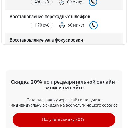
450 руб
60 минут
Восстановление переходных шлейфов
1170 руб
60 минут
Восстановление узла фокусировки
360 руб
60 минут
Ремонт диафрагмы объектива Canon EF-S 18-55mm
F4-5.6 IS STM
720 руб
60 минут
Скидка 20% по предварительной онлайн-
записи на сайте
Восстановление после попадания влаги
Оставьте заявку через сайт и получите
1350 руб
60 минут
индивидуальную скидку на все услуги нашего сервиса
Чистка от пыли объектива Canon EF-S 18-55mm F4-
Получить скидку 20%
5.6 IS STM