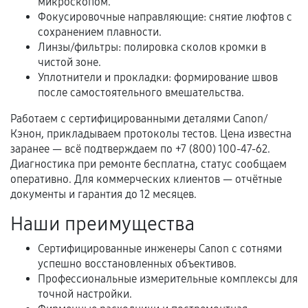
микроскопом.
Фокусировочные направляющие: снятие люфтов с
сохранением плавности.
Когда гарантия не действует
Линзы/фильтры: полировка сколов кромки в
чистой зоне.
Нарушение правил эксплуатации,
Уплотнители и прокладки: формирование швов
механические повреждения, попадание влаги,
после самостоятельного вмешательства.
перегрев, коррозия.
Работаем с сертифицированными деталями Canon/
Самостоятельный ремонт или вмешательство
Кэнон, прикладываем протоколы тестов. Цена известна
третьих лиц.
заранее — всё подтверждаем по +7 (800) 100-47-62.
Диагностика при ремонте бесплатна, статус сообщаем
Естественный износ деталей, если иное не
оперативно. Для коммерческих клиентов — отчётные
предусмотрено отдельно.
документы и гарантия до 12 месяцев.
Обращение после окончания гарантийного
Наши преимущества
срока.
Сертифицированные инженеры Canon с сотнями
Программные сбои, если это не указано в
успешно восстановленных объективов.
отдельных условиях.
Профессиональные измерительные комплексы для
точной настройки.