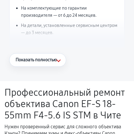
На комплектующие по гарантии
производителя — от 6 до 24 месяцев.
На детали, установленные сервисным центром
— до 3 месяцев.
Что считается гарантийным случаем
Показать полностью
Повторное возникновение неисправности,
напрямую связанной с выполненным
ремонтом.
Профессиональный ремонт
Поломка установленной детали при
объектива Canon EF-S 18-
нормальной эксплуатации в течение
гарантийного срока.
55mm F4-5.6 IS STM в Чите
Несоответствие комплектующей заявленным
техническим характеристикам.
Нужен проверенный сервис для сложного объектива
Кэнон? Принимаем зумы и фикс-объективы Canon,