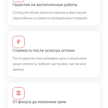
Гарантия на выполненные работы
360 руб
60 минут
Согласуем объём ремонта заранее и фиксируем
гарантийные условия на проведённые операции
Разблокировка заклинивания
500 руб
60 минут
Протяжка соединений трансфокатора
₽
1040 руб
60 минут
Стоимость после осмотра оптики
После диагностики называем цену и объясняем,
Замена светофильтра объектива Canon EF-S 18-
какие элементы требуют настройки, чистки или
55mm F4-5.6 IS STM
замены
810 руб
60 минут
☰
От фокуса до механики зума