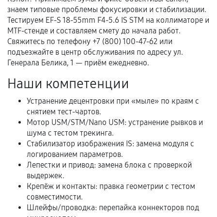
знаем типовые проблемы фокусировки и стабилизации.
Тестируем EF-S 18-55mm F4-5.6 IS STM на коллиматоре и
Документы для подтверждения
MTF-стенде и составляем смету до начала работ.
гарантии
Свяжитесь по телефону +7 (800) 100-47-62 или
подъезжайте в центр обслуживания по адресу ул.
Гарантийный талон.
Генерала Белика, 1 — приём ежедневно.
Акт выполненных работ с датой, перечнем
Наши компетенции
услуг и сроком гарантии.
Устранение децентровки при «мыле» по краям с
Документы на установленные комплектующие
снятием тест-чартов.
и кассовый чек.
Мотор USM/STM/Nano USM: устранение рывков и
шума с тестом трекинга.
Стабилизатор изображения IS: замена модуля с
Расширенная гарантия
логированием параметров.
Лепестки и привод: замена блока с проверкой
В некоторых случаях возможно оформление
выдержек.
расширенной гарантии. Стоимость, сроки и
Крепёж и контакты: правка геометрии с тестом
совместимости.
условия продления согласовываются отдельно и
Шлейфы/проводка: перепайка коннекторов под
фиксируются в документах.