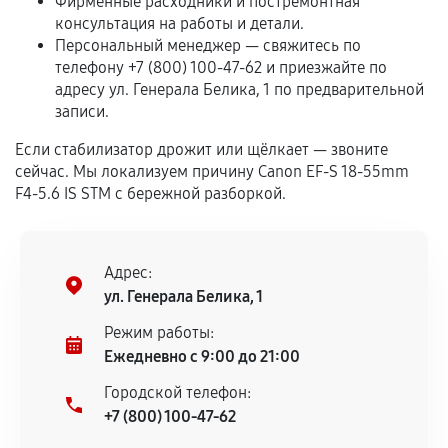
Фирменные расходники и постремонтная
Если комплектующие куплены
консультация на работы и детали.
самостоятельно
Персональный менеджер — свяжитесь по
телефону +7 (800) 100-47-62 и приезжайте по
Гарантия на выполненные работы может
адресу ул. Генерала Белика, 1 по предварительной
записи.
сохраняться полностью или частично, если
соблюдены следующие условия:
Если стабилизатор дрожит или щёлкает — звоните
Предоставленные детали подходят по
сейчас. Мы локализуем причину Canon EF-S 18-55mm
техническим параметрам и не имеют внешних
F4-5.6 IS STM с бережной разборкой.
дефектов.
Установка была выполнена нашим сервисным
центром.
Адрес:
При этом гарантия на сами комплектующие
ул. Генерала Белика, 1
остается на стороне производителя или
Режим работы:
продавца. За качество сторонних деталей
Ежедневно с 9:00 до 21:00
сервисный центр ответственности не несет.
Городской телефон:
+7 (800) 100-47-62