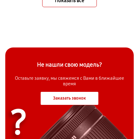
Показать всё
Не нашли свою модель?
Оставьте заявку, мы свяжемся с Вами в ближайшее
время
Заказать звонок
?