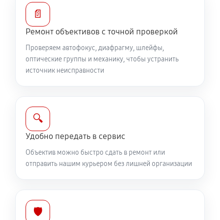
Устранение механических повреждений
📄
810 руб
60 минут
Ремонт объективов с точной проверкой
Ремонт электроники объектива Canon EF-S 18-
Проверяем автофокус, диафрагму, шлейфы,
55mm F4-5.6 IS STM
оптические группы и механику, чтобы устранить
источник неисправности
810 руб
60 минут
Ремонт шлейфа оптического стабилизатора
540 руб
60 минут
🔍
Удобно передать в сервис
Ремонт передней линзы объектива
Объектив можно быстро сдать в ремонт или
720 руб
60 минут
отправить нашим курьером без лишней организации
Ремонт механических узлов
1710 руб
60 минут
🛡️
Ремонт кольца зуммирования