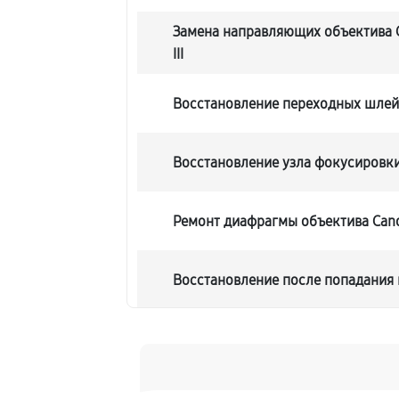
Замена направляющих объектива C
III
Восстановление переходных шле
Восстановление узла фокусировк
Ремонт диафрагмы объектива Canon
Восстановление после попадания 
Чистка от пыли объектива Canon EF
Юстировка объектива Canon EF-S 1