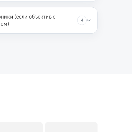
ники (если объектив с
4
ром)