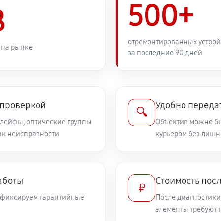
500+
1040 руб
8
1080 руб
отремонтированных устрой
 на рынке
за последние 90 дней
810 руб
дений
810 руб
on EF-S 18-55mm f/3.5-5.6 DC III
 проверкой
Удобно передат
🔍
шлейфы, оптические группы
Объектив можно бы
ник неисправности
курьером без лишн
540 руб
илизатора
720 руб
а
аботы
Стоимость посл
₽
и фиксируем гарантийные
После диагностики
1710 руб
элементы требуют 