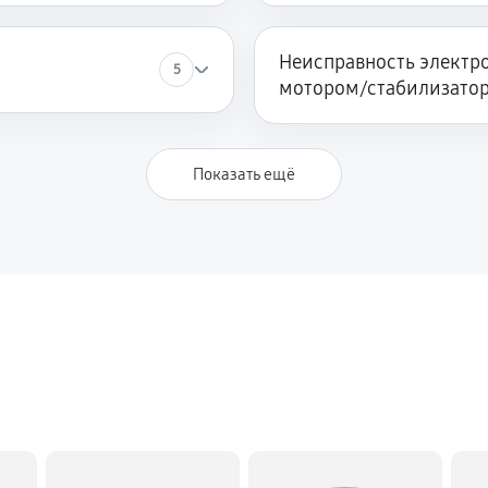
Неисправность электро
5
мотором/стабилизато
Показать ещё