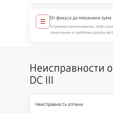
Ремонт кольца зуммирования
От фокуса до механики зума
☰
Разблокировка заклинивания
Устраняем заклинивание, люфт, оши
помутнение и проблемы работы авт
Протяжка соединений трансфокат
Замена светофильтра объектива Can
Неисправности о
DC III
Неисправность оптики