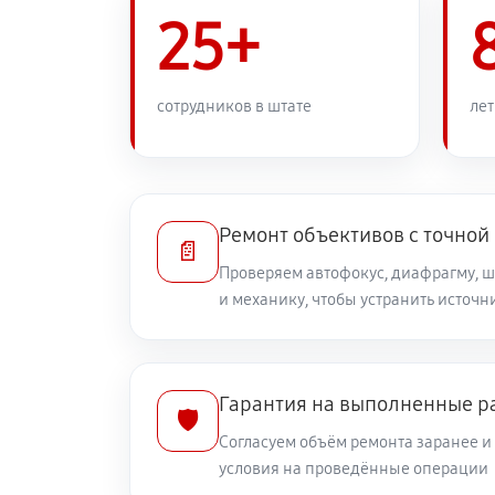
Ремонт узла автофокуса
25+
Замена переходных шлейфов
сотрудников в штате
лет
Устранение механических повреж
Ремонт электроники объектива Can
Ремонт объективов с точной
📄
Проверяем автофокус, диафрагму, 
и механику, чтобы устранить источ
Ремонт шлейфа оптического стаб
Ремонт передней линзы объектив
Гарантия на выполненные р
🛡️
Согласуем объём ремонта заранее 
Ремонт механических узлов
условия на проведённые операции