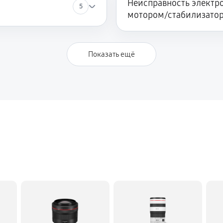
Неисправность электро
5
мотором/стабилизато
Показать ещё