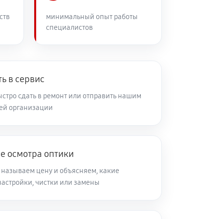
60 минут
Заказать
ств
минимальный опыт работы
специалистов
60 минут
Заказать
60 минут
Заказать
ь в сервис
стро сдать в ремонт или отправить нашим
ей организации
60 минут
Заказать
60 минут
Заказать
е осмотра оптики
 называем цену и объясняем, какие
60 минут
Заказать
настройки, чистки или замены
60 минут
Заказать