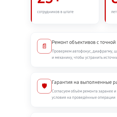
Замена переходных шлейфов
сотрудников в штате
лет
Устранение механических повреж
Ремонт электроники объектива Cano
Ремонт объективов с точной
📄
Проверяем автофокус, диафрагму, 
и механику, чтобы устранить источ
Ремонт шлейфа оптического стаб
Ремонт передней линзы объектив
Гарантия на выполненные р
🛡️
Согласуем объём ремонта заранее 
Ремонт механических узлов
условия на проведённые операции
Ремонт кольца зуммирования