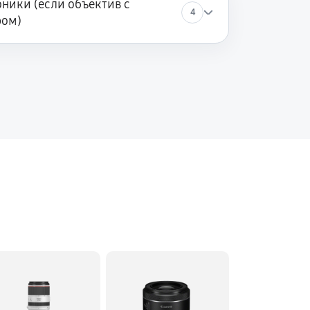
ники (если объектив с
4
ром)