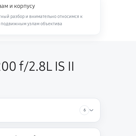
зам и корпусу
60 минут
Заказать
ный разбор и внимательно относимся к
и подвижным узлам объектива
60 минут
Заказать
60 минут
Заказать
 f/2.8L IS II
6