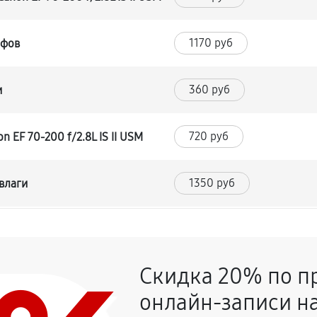
1170 руб
йфов
360 руб
и
720 руб
 EF 70-200 f/2.8L IS II USM
1350 руб
влаги
1170 руб
 70-200 f/2.8L IS II USM
Скидка 20% по п
360 руб
00 f/2.8L IS II USM
онлайн-записи на