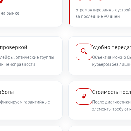
1080 руб
отремонтированных устрой
 на рынке
за последние 90 дней
810 руб
дений
810 руб
n EF 70-200 f/2.8L IS II USM
 проверкой
Удобно передат
🔍
шлейфы, оптические группы
Объектив можно бы
ник неисправности
540 руб
курьером без лишн
илизатора
720 руб
а
аботы
Стоимость посл
₽
и фиксируем гарантийные
После диагностики
1710 руб
элементы требуют 
360 руб