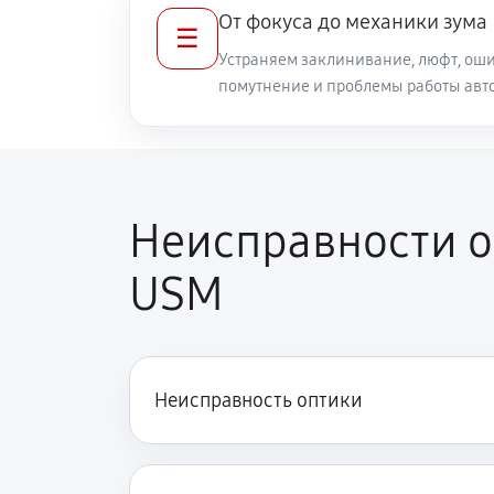
От фокуса до механики зума
☰
Разблокировка заклинивания
Устраняем заклинивание, люфт, оши
помутнение и проблемы работы авт
Протяжка соединений трансфокат
Замена светофильтра объектива Can
Неисправности об
USM
Неисправность оптики