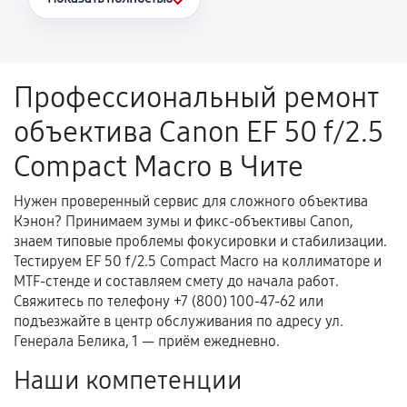
Повторное возникновение неисправности,
напрямую связанной с выполненным
ремонтом.
Профессиональный ремонт
Поломка установленной детали при
объектива Canon EF 50 f/2.5
нормальной эксплуатации в течение
гарантийного срока.
Compact Macro в Чите
Несоответствие комплектующей заявленным
техническим характеристикам.
Нужен проверенный сервис для сложного объектива
Кэнон? Принимаем зумы и фикс-объективы Canon,
знаем типовые проблемы фокусировки и стабилизации.
Тестируем EF 50 f/2.5 Compact Macro на коллиматоре и
Документы для подтверждения
MTF-стенде и составляем смету до начала работ.
гарантии
Свяжитесь по телефону +7 (800) 100-47-62 или
подъезжайте в центр обслуживания по адресу ул.
Гарантийный талон.
Генерала Белика, 1 — приём ежедневно.
Акт выполненных работ с датой, перечнем
Наши компетенции
услуг и сроком гарантии.