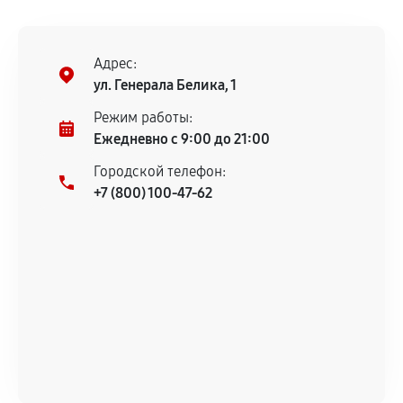
дефектов.
Установка была выполнена нашим сервисным
центром.
Адрес:
При этом гарантия на сами комплектующие
ул. Генерала Белика, 1
остается на стороне производителя или
Режим работы:
продавца. За качество сторонних деталей
Ежедневно с 9:00 до 21:00
сервисный центр ответственности не несет.
Городской телефон:
+7 (800) 100-47-62