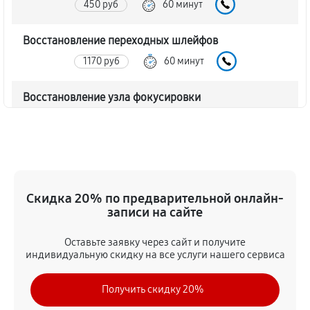
450 руб
60 минут
Восстановление переходных шлейфов
1170 руб
60 минут
Восстановление узла фокусировки
360 руб
60 минут
Ремонт диафрагмы объектива Canon EF 50 f/2.5
Compact Macro
720 руб
60 минут
Скидка 20% по предварительной онлайн-
записи на сайте
Восстановление после попадания влаги
Оставьте заявку через сайт и получите
1350 руб
60 минут
индивидуальную скидку на все услуги нашего сервиса
Чистка от пыли объектива Canon EF 50 f/2.5
Получить скидку 20%
Compact Macro