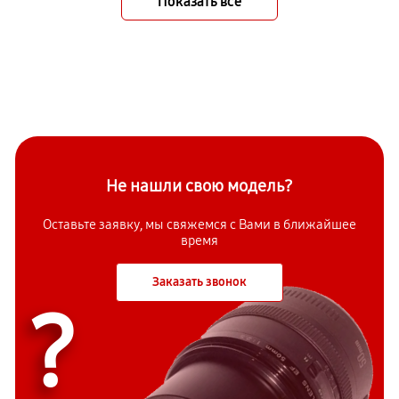
Показать всё
Не нашли свою модель?
Оставьте заявку, мы свяжемся с Вами в ближайшее
время
Заказать звонок
?