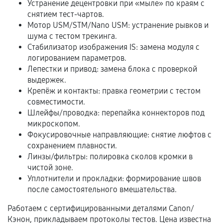
Устранение децентровки при «мыле» по краям с
Документы на установленные комплектующие
снятием тест-чартов.
и кассовый чек.
Мотор USM/STM/Nano USM: устранение рывков и
шума с тестом трекинга.
Стабилизатор изображения IS: замена модуля с
Расширенная гарантия
логированием параметров.
Лепестки и привод: замена блока с проверкой
В некоторых случаях возможно оформление
выдержек.
расширенной гарантии. Стоимость, сроки и
Крепёж и контакты: правка геометрии с тестом
совместимости.
условия продления согласовываются отдельно и
Шлейфы/проводка: перепайка коннекторов под
фиксируются в документах.
микроскопом.
Фокусировочные направляющие: снятие люфтов с
сохранением плавности.
Когда гарантия не действует
Линзы/фильтры: полировка сколов кромки в
чистой зоне.
Нарушение правил эксплуатации,
Уплотнители и прокладки: формирование швов
механические повреждения, попадание влаги,
после самостоятельного вмешательства.
перегрев, коррозия.
Работаем с сертифицированными деталями Canon/
Самостоятельный ремонт или вмешательство
Кэнон, прикладываем протоколы тестов. Цена известна