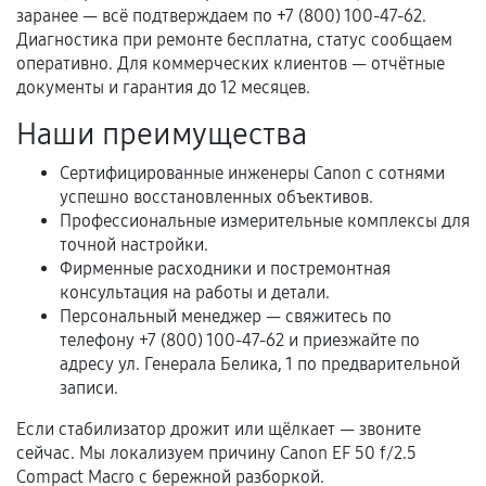
третьих лиц.
заранее — всё подтверждаем по +7 (800) 100-47-62.
Диагностика при ремонте бесплатна, статус сообщаем
Естественный износ деталей, если иное не
оперативно. Для коммерческих клиентов — отчётные
предусмотрено отдельно.
документы и гарантия до 12 месяцев.
Обращение после окончания гарантийного
Наши преимущества
срока.
Сертифицированные инженеры Canon с сотнями
Программные сбои, если это не указано в
успешно восстановленных объективов.
отдельных условиях.
Профессиональные измерительные комплексы для
точной настройки.
Фирменные расходники и постремонтная
Если комплектующие куплены
консультация на работы и детали.
самостоятельно
Персональный менеджер — свяжитесь по
телефону +7 (800) 100-47-62 и приезжайте по
Гарантия на выполненные работы может
адресу ул. Генерала Белика, 1 по предварительной
записи.
сохраняться полностью или частично, если
соблюдены следующие условия:
Если стабилизатор дрожит или щёлкает — звоните
Предоставленные детали подходят по
сейчас. Мы локализуем причину Canon EF 50 f/2.5
техническим параметрам и не имеют внешних
Compact Macro с бережной разборкой.