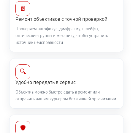
Устранение механических повреждений
📄
810 руб
60 минут
Ремонт объективов с точной проверкой
Ремонт электроники объектива Canon EF 50 f/2.5
Проверяем автофокус, диафрагму, шлейфы,
Compact Macro
оптические группы и механику, чтобы устранить
источник неисправности
810 руб
60 минут
Ремонт шлейфа оптического стабилизатора
540 руб
60 минут
🔍
Удобно передать в сервис
Ремонт передней линзы объектива
Объектив можно быстро сдать в ремонт или
720 руб
60 минут
отправить нашим курьером без лишней организации
Ремонт механических узлов
1710 руб
60 минут
🛡️
Ремонт кольца зуммирования