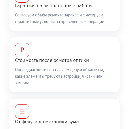
Гарантия на выполненные работы
360 руб
60 минут
Согласуем объём ремонта заранее и фиксируем
гарантийные условия на проведённые операции
Разблокировка заклинивания
500 руб
60 минут
Протяжка соединений трансфокатора
₽
1040 руб
60 минут
Стоимость после осмотра оптики
После диагностики называем цену и объясняем,
Замена светофильтра объектива Canon EF 50 f/2.5
какие элементы требуют настройки, чистки или
Compact Macro
замены
810 руб
60 минут
☰
От фокуса до механики зума