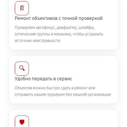
Устранение механических повреждений
📄
810 руб
60 минут
Ремонт объективов с точной проверкой
Ремонт электроники объектива Canon EF 300mm
Проверяем автофокус, диафрагму, шлейфы,
f/2.8L IS II USM
оптические группы и механику, чтобы устранить
источник неисправности
810 руб
60 минут
Ремонт шлейфа оптического стабилизатора
540 руб
60 минут
🔍
Удобно передать в сервис
Ремонт передней линзы объектива
Объектив можно быстро сдать в ремонт или
720 руб
60 минут
отправить нашим курьером без лишней организации
Ремонт механических узлов
1710 руб
60 минут
🛡️
Ремонт кольца зуммирования