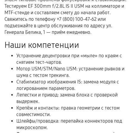
Тестируем EF 300mm f/2.8L IS II USM на коллиматоре и
Документы для подтверждения
MTF-стенде и составляем смету до начала работ.
гарантии
Свяжитесь по телефону +7 (800) 100-47-62 или
подъезжайте в центр обслуживания по адресу ул.
Гарантийный талон.
Генерала Белика, 1 — приём ежедневно.
Акт выполненных работ с датой, перечнем
Наши компетенции
услуг и сроком гарантии.
Устранение децентровки при «мыле» по краям с
Документы на установленные комплектующие
снятием тест-чартов.
и кассовый чек.
Мотор USM/STM/Nano USM: устранение рывков и
шума с тестом трекинга.
Стабилизатор изображения IS: замена модуля с
Расширенная гарантия
логированием параметров.
Лепестки и привод: замена блока с проверкой
В некоторых случаях возможно оформление
выдержек.
расширенной гарантии. Стоимость, сроки и
Крепёж и контакты: правка геометрии с тестом
совместимости.
условия продления согласовываются отдельно и
Шлейфы/проводка: перепайка коннекторов под
фиксируются в документах.
микроскопом.