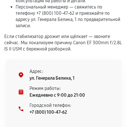
Если комплектующие куплены
консультация на работы и детали.
самостоятельно
Персональный менеджер — свяжитесь по
телефону +7 (800) 100-47-62 и приезжайте по
Гарантия на выполненные работы может
адресу ул. Генерала Белика, 1 по предварительной
записи.
сохраняться полностью или частично, если
соблюдены следующие условия:
Если стабилизатор дрожит или щёлкает — звоните
Предоставленные детали подходят по
сейчас. Мы локализуем причину Canon EF 300mm f/2.8L
техническим параметрам и не имеют внешних
IS II USM с бережной разборкой.
дефектов.
Установка была выполнена нашим сервисным
центром.
Адрес:
При этом гарантия на сами комплектующие
ул. Генерала Белика, 1
остается на стороне производителя или
Режим работы:
продавца. За качество сторонних деталей
Ежедневно с 9:00 до 21:00
сервисный центр ответственности не несет.
Городской телефон:
+7 (800) 100-47-62