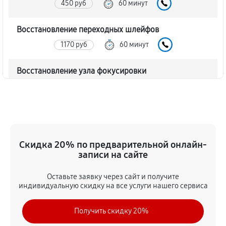
450 руб
60 минут
Восстановление переходных шлейфов
1170 руб
60 минут
Восстановление узла фокусировки
360 руб
60 минут
Ремонт диафрагмы объектива Canon EF 300mm
f/2.8L IS II USM
720 руб
60 минут
Скидка 20% по предварительной онлайн-
записи на сайте
Восстановление после попадания влаги
Оставьте заявку через сайт и получите
1350 руб
60 минут
индивидуальную скидку на все услуги нашего сервиса
Чистка от пыли объектива Canon EF 300mm f/2.8L
Получить скидку 20%
IS II USM