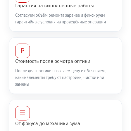
Гарантия на выполненные работы
360 руб
60 минут
Согласуем объём ремонта заранее и фиксируем
гарантийные условия на проведённые операции
Разблокировка заклинивания
500 руб
60 минут
Протяжка соединений трансфокатора
₽
1040 руб
60 минут
Стоимость после осмотра оптики
После диагностики называем цену и объясняем,
Замена светофильтра объектива Canon EF 300mm
какие элементы требуют настройки, чистки или
f/2.8L IS II USM
замены
810 руб
60 минут
☰
От фокуса до механики зума