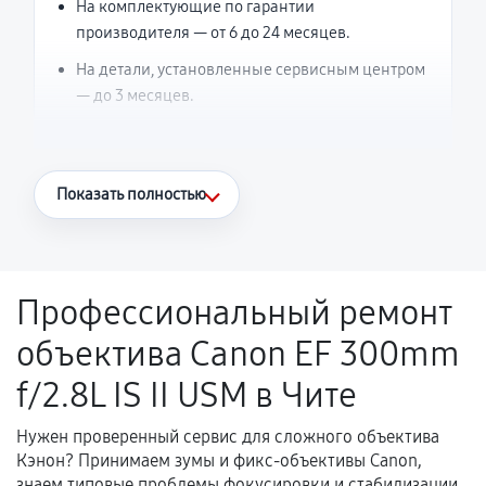
На комплектующие по гарантии
производителя — от 6 до 24 месяцев.
На детали, установленные сервисным центром
— до 3 месяцев.
Что считается гарантийным случаем
Показать полностью
Повторное возникновение неисправности,
напрямую связанной с выполненным
ремонтом.
Профессиональный ремонт
Поломка установленной детали при
объектива Canon EF 300mm
нормальной эксплуатации в течение
гарантийного срока.
f/2.8L IS II USM в Чите
Несоответствие комплектующей заявленным
техническим характеристикам.
Нужен проверенный сервис для сложного объектива
Кэнон? Принимаем зумы и фикс-объективы Canon,
знаем типовые проблемы фокусировки и стабилизации.