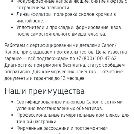
Фокусировочные направляющие: снятие люфтов с
сохранением плавности.
Когда гарантия не действует
Линзы/фильтры: полировка сколов кромки в
чистой зоне.
Нарушение правил эксплуатации,
Уплотнители и прокладки: формирование швов
механические повреждения, попадание влаги,
после самостоятельного вмешательства.
перегрев, коррозия.
Работаем с сертифицированными деталями Canon/
Самостоятельный ремонт или вмешательство
Кэнон, прикладываем протоколы тестов. Цена известна
третьих лиц.
заранее — всё подтверждаем по +7 (800) 100-47-62.
Диагностика при ремонте бесплатна, статус сообщаем
Естественный износ деталей, если иное не
оперативно. Для коммерческих клиентов — отчётные
предусмотрено отдельно.
документы и гарантия до 12 месяцев.
Обращение после окончания гарантийного
Наши преимущества
срока.
Сертифицированные инженеры Canon с сотнями
Программные сбои, если это не указано в
успешно восстановленных объективов.
отдельных условиях.
Профессиональные измерительные комплексы для
точной настройки.
Фирменные расходники и постремонтная