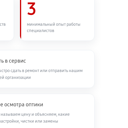
60 минут
3
Заказать
60 минут
Заказать
ств
минимальный опыт работы
специалистов
60 минут
Заказать
60 минут
Заказать
ь в сервис
стро сдать в ремонт или отправить нашим
ей организации
60 минут
Заказать
60 минут
Заказать
е осмотра оптики
 называем цену и объясняем, какие
60 минут
Заказать
настройки, чистки или замены