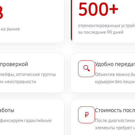
500+
1040 руб
8
1080 руб
отремонтированных устрой
 на рынке
за последние 90 дней
810 руб
дений
810 руб
on EF 24-70mm f/2.8L II USM
 проверкой
Удобно передат
🔍
шлейфы, оптические группы
Объектив можно бы
ник неисправности
540 руб
курьером без лишн
илизатора
720 руб
а
аботы
Стоимость посл
₽
и фиксируем гарантийные
После диагностики
1710 руб
элементы требуют 