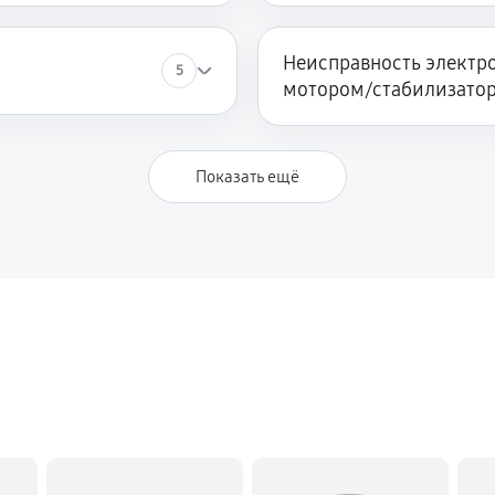
Неисправность электро
5
мотором/стабилизато
Показать ещё