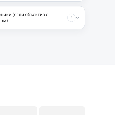
ники (если объектив с
4
ром)