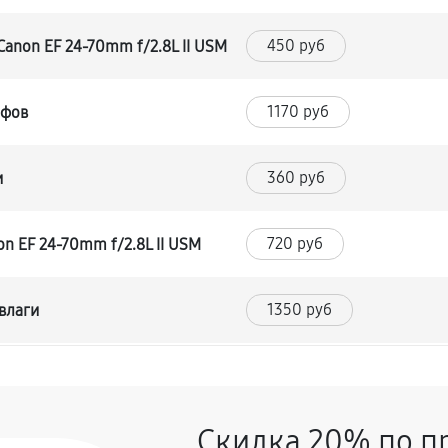
450 руб
anon EF 24-70mm f/2.8L II USM
1170 руб
йфов
360 руб
и
720 руб
n EF 24-70mm f/2.8L II USM
1350 руб
влаги
1170 руб
F 24-70mm f/2.8L II USM
Скидка 20% по п
360 руб
-70mm f/2.8L II USM