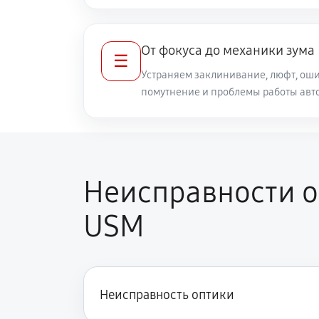
Ремонт кольца зуммирования
От фокуса до механики зума
☰
Разблокировка заклинивания
Устраняем заклинивание, люфт, оши
помутнение и проблемы работы авт
Протяжка соединений трансфокат
Замена светофильтра объектива Ca
Неисправности об
USM
Неисправность оптики