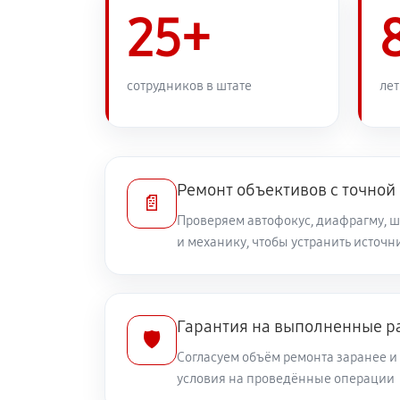
Ремонт узла автофокуса
25+
Замена переходных шлейфов
сотрудников в штате
лет
Устранение механических повреж
Ремонт электроники объектива Can
Ремонт объективов с точной
📄
Проверяем автофокус, диафрагму, 
и механику, чтобы устранить источ
Ремонт шлейфа оптического стаб
Ремонт передней линзы объектив
Гарантия на выполненные р
🛡️
Согласуем объём ремонта заранее 
Ремонт механических узлов
условия на проведённые операции