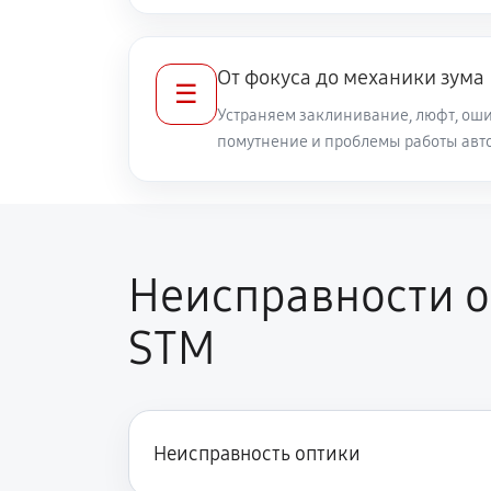
Ремонт кольца зуммирования
От фокуса до механики зума
☰
Разблокировка заклинивания
Устраняем заклинивание, люфт, оши
помутнение и проблемы работы авт
Протяжка соединений трансфокат
Замена светофильтра объектива Ca
STM
Неисправности об
STM
Неисправность оптики