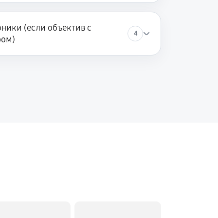
ники (если объектив с
4
ром)