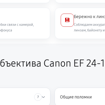
360 руб
Бережно к лин
💾
500 руб
бки связи с камерой,
Соблюдаем аккурат
офокуса
линзам, байонету 
1040 руб
ора
non EF 24-105mm f/3.5-5.6 IS
810 руб
ъектива Canon EF 24-1
Общие поломки
7