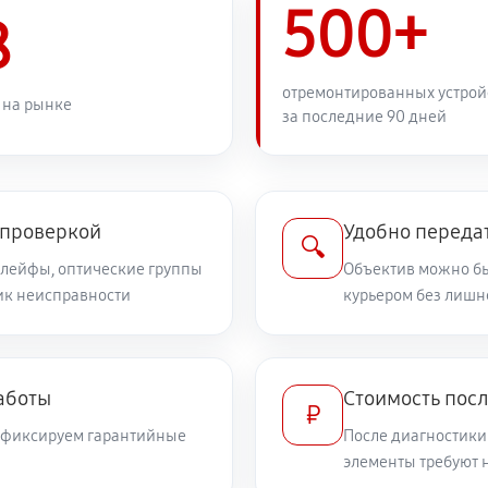
500+
1040 руб
8
1080 руб
отремонтированных устрой
 на рынке
за последние 90 дней
810 руб
дений
on EF 24-105mm f/3.5-5.6 IS
 проверкой
Удобно передат
810 руб
🔍
шлейфы, оптические группы
Объектив можно бы
ник неисправности
курьером без лишн
540 руб
илизатора
720 руб
а
аботы
Стоимость посл
₽
и фиксируем гарантийные
После диагностики
1710 руб
элементы требуют 