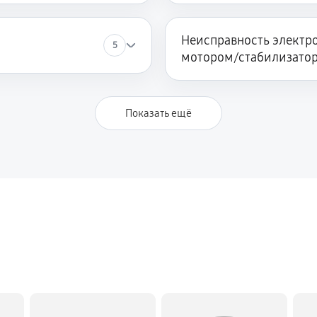
Неисправность электро
5
мотором/стабилизато
Показать ещё