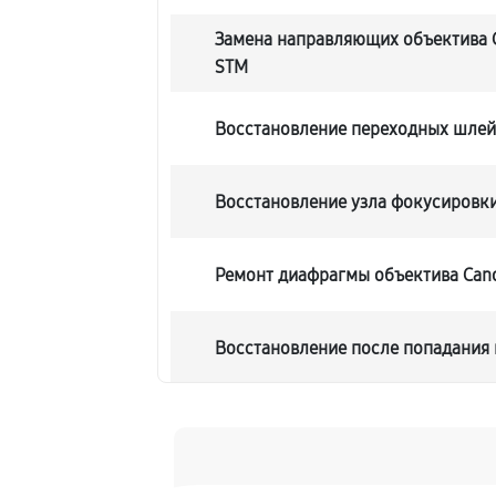
Замена направляющих объектива C
STM
Восстановление переходных шле
Восстановление узла фокусировк
Ремонт диафрагмы объектива Cano
Восстановление после попадания 
Чистка от пыли объектива Canon E
Юстировка объектива Canon EF 24