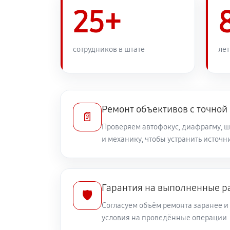
Ремонт узла автофокуса
25+
Замена переходных шлейфов
сотрудников в штате
лет
Устранение механических повреж
Ремонт электроники объектива Can
Ремонт объективов с точной
📄
STM
Проверяем автофокус, диафрагму, 
и механику, чтобы устранить источ
Ремонт шлейфа оптического стаб
Ремонт передней линзы объектив
Гарантия на выполненные р
🛡️
Согласуем объём ремонта заранее 
Ремонт механических узлов
условия на проведённые операции