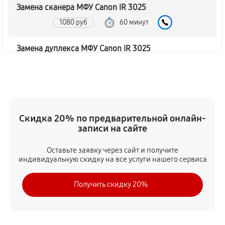
Замена сканера МФУ Canon iR 3025
1080 руб
60 минут
Замена дуплекса МФУ Canon iR 3025
810 руб
60 минут
Замена вала МФУ Canon iR 3025
1350 руб
60 минут
Скидка 20% по предварительной онлайн-
записи на сайте
Замена тормозной площадки
1080 руб
60 минут
Оставьте заявку через сайт и получите
индивидуальную скидку на все услуги нашего сервиса
Замена Wi-Fi МФУ Canon iR 3025
Получить скидку 20%
1620 руб
60 минут
Замена каретки МФУ Canon iR 3025