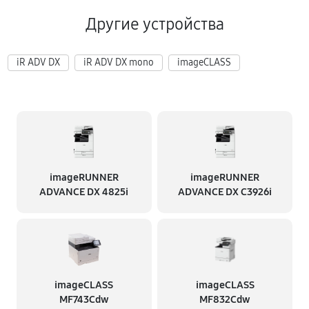
Другие устройства
iR ADV DX
iR ADV DX mono
imageCLASS
imageRUNNER
imageRUNNER
ADVANCE DX 4825i
ADVANCE DX C3926i
imageCLASS
imageCLASS
MF743Cdw
MF832Cdw