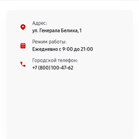
ремонтом.
Поломка установленной детали при
нормальной эксплуатации в течение
Адрес:
гарантийного срока.
ул. Генерала Белика, 1
Несоответствие комплектующей заявленным
Режим работы:
техническим характеристикам.
Ежедневно с 9:00 до 21:00
Городской телефон:
+7 (800) 100-47-62
Документы для подтверждения
гарантии
Гарантийный талон.
Акт выполненных работ с датой, перечнем
услуг и сроком гарантии.
Документы на установленные комплектующие
и кассовый чек.