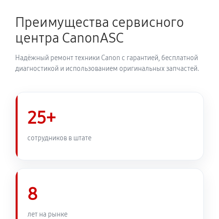
720 руб
60 минут
Преимущества сервисного
Замена печатной головки
центра CanonASC
1350 руб
60 минут
Надёжный ремонт техники Canon с гарантией, бесплатной
Замена печки МФУ Canon iR 3025
диагностикой и использованием оригинальных запчастей.
2250 руб
60 минут
Замена термопленки МФУ Canon iR 3025
25+
1980 руб
60 минут
сотрудников в штате
8
лет на рынке