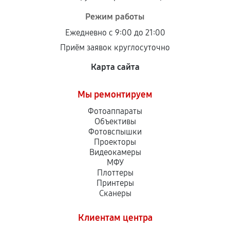
центром.
При этом гарантия на сами комплектующие
Режим работы
остается на стороне производителя или
Ежедневно с 9:00 до 21:00
продавца. За качество сторонних деталей
Приём заявок круглосуточно
сервисный центр ответственности не несет.
Карта сайта
Мы ремонтируем
Фотоаппараты
Объективы
Фотовспышки
Проекторы
Видеокамеры
МФУ
Плоттеры
Принтеры
Сканеры
Клиентам центра