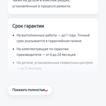
также на детали и комплектующие,
установленные в процессе ремонта.
Срок гарантии
На выполненные работы — до 1 года. Точный
срок указывается в гарантийном талоне.
На комплектующие по гарантии
производителя — от 6 до 24 месяцев.
На детали, установленные сервисным центром
— до 3 месяцев.
Что считается гарантийным случаем
Показать полностью
Повторное возникновение неисправности,
напрямую связанной с выполненным