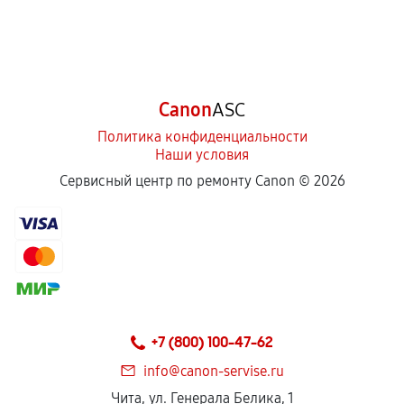
предусмотрено отдельно.
Обращение после окончания гарантийного
срока.
Программные сбои, если это не указано в
Canon
ASC
отдельных условиях.
Политика конфиденциальности
Наши условия
Если комплектующие куплены
Сервисный центр по ремонту Canon ©
2026
самостоятельно
Гарантия на выполненные работы может
сохраняться полностью или частично, если
соблюдены следующие условия:
Предоставленные детали подходят по
техническим параметрам и не имеют внешних
+7 (800) 100-47-62
дефектов.
info@canon-servise.ru
Установка была выполнена нашим сервисным
Чита, ул. Генерала Белика, 1