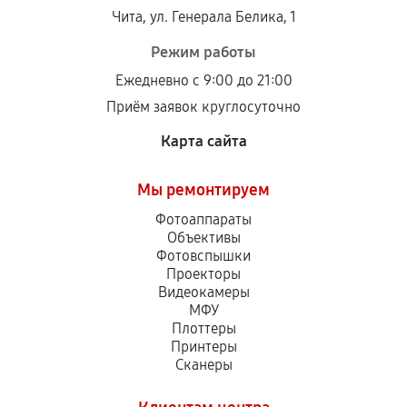
Установка была выполнена нашим сервисным
Чита, ул. Генерала Белика, 1
центром.
При этом гарантия на сами комплектующие
Режим работы
остается на стороне производителя или
Ежедневно с 9:00 до 21:00
продавца. За качество сторонних деталей
Приём заявок круглосуточно
сервисный центр ответственности не несет.
Карта сайта
Мы ремонтируем
Фотоаппараты
Объективы
Фотовспышки
Проекторы
Видеокамеры
МФУ
Плоттеры
Принтеры
Сканеры