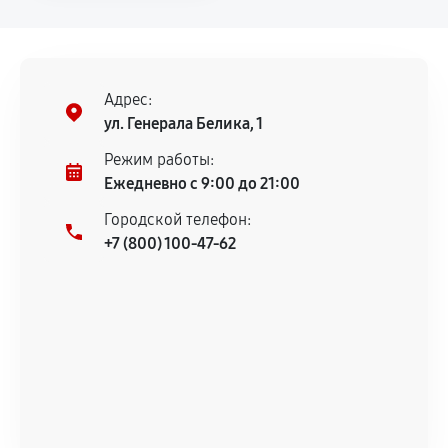
напрямую связанной с выполненным
ремонтом.
Поломка установленной детали при
нормальной эксплуатации в течение
Адрес:
гарантийного срока.
ул. Генерала Белика, 1
Несоответствие комплектующей заявленным
Режим работы:
техническим характеристикам.
Ежедневно с 9:00 до 21:00
Городской телефон:
+7 (800) 100-47-62
Документы для подтверждения
гарантии
Гарантийный талон.
Акт выполненных работ с датой, перечнем
услуг и сроком гарантии.
Документы на установленные комплектующие
и кассовый чек.