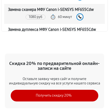
Замена сканера МФУ Canon i‑SENSYS MF655Cdw
1080 руб
60 минут
Замена дуплекса МФУ Canon i‑SENSYS MF655Cdw
810 руб
60 минут
Замена вала МФУ Canon i‑SENSYS MF655Cdw
1350 руб
60 минут
Скидка 20% по предварительной онлайн-
записи на сайте
Замена тормозной площадки
1080 руб
60 минут
Оставьте заявку через сайт и получите
индивидуальную скидку на все услуги нашего сервиса
Замена Wi-Fi МФУ Canon i‑SENSYS MF655Cdw
Получить скидку 20%
1620 руб
60 минут