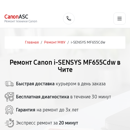
г. Чита
Ежедневно с 9:00 до 21:00
+7 (800) 100-47-62
Canon
ASC
Заказать
Ремонт техники Canon
Главная
/
Ремонт МФУ
/
i‑SENSYS MF655Cdw
Ремонт Canon i‑SENSYS MF655Cdw в
Чите
Быстрая доставка
курьером в день заказа
Бесплатная диагностика
в течение 30 минут
Гарантия
на ремонт до 3х лет
Экспресс ремонт за
20 минут