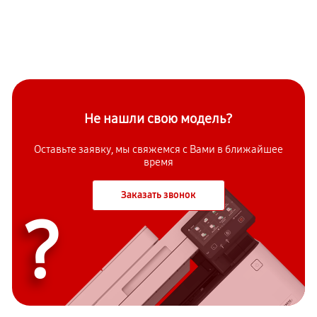
Не нашли свою модель?
Оставьте заявку, мы свяжемся с Вами в ближайшее
время
Заказать звонок
?