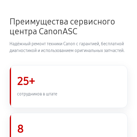
Замена каретки МФУ Canon i‑SENSYS MF655Cdw
720 руб
60 минут
Преимущества сервисного
Замена печатной головки
центра CanonASC
1350 руб
60 минут
Надёжный ремонт техники Canon с гарантией, бесплатной
Замена печки МФУ Canon i‑SENSYS MF655Cdw
диагностикой и использованием оригинальных запчастей.
2250 руб
60 минут
Замена термопленки МФУ Canon i‑SENSYS
25+
MF655Cdw
1980 руб
60 минут
сотрудников в штате
8