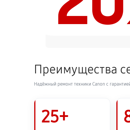
2
Замена печатной головки
Замена печки МФУ Canon i-SENSY
Замена термопленки МФУ Canon i
Преимущества с
Надёжный ремонт техники Canon с гарантией
25+