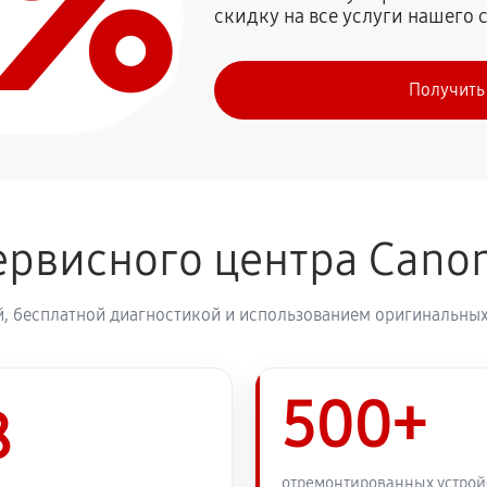
0%
скидку на все услуги нашего 
1350 руб
Получить
2250 руб
S MF418x
1980 руб
-SENSYS MF418x
ервисного центра Cano
, бесплатной диагностикой и использованием оригинальных
500+
8
отремонтированных устрой