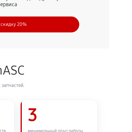
сервиса
60 минут
Заказать
 скидку 20%
60 минут
Заказать
60 минут
Заказать
nASC
 запчастей.
3
ств
минимальный опыт работы