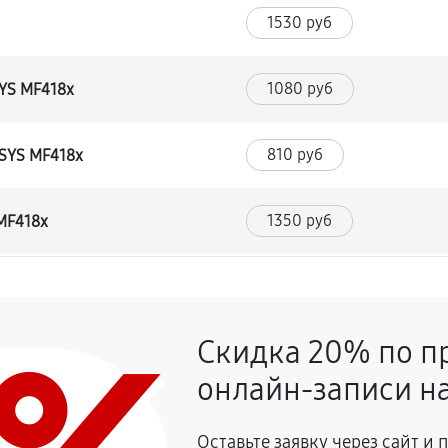
1530 руб
1080 руб
SYS MF418x
810 руб
NSYS MF418x
1350 руб
MF418x
1080 руб
Скидка 20% по п
1620 руб
 MF418x
онлайн-записи на
720 руб
SYS MF418x
Оставьте заявку через сайт и