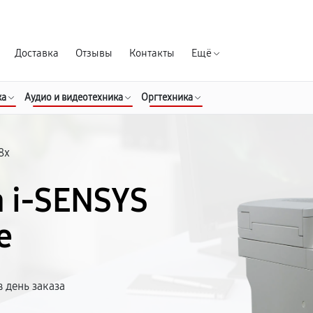
Гарантия д
Доставка
Отзывы
Контакты
Ещё
ка
Аудио и видеотехника
Оргтехника
8x
 i-SENSYS
е
 день заказа