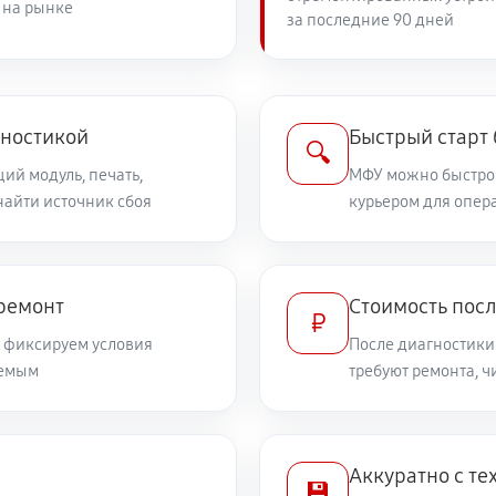
 на рынке
за последние 90 дней
гностикой
Быстрый старт
🔍
ий модуль, печать,
МФУ можно быстро 
найти источник сбоя
курьером для опер
 ремонт
Стоимость посл
₽
и фиксируем условия
После диагностики
уемым
требуют ремонта, 
Аккуратно с те
💾