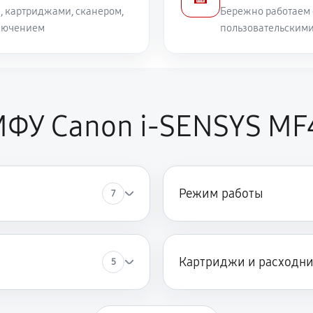
, картриджами, сканером,
Бережно работаем 
лючением
пользовательским
ФУ Canon i-SENSYS MF
Режим работы
7
Картриджи и расходн
5