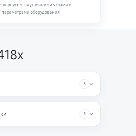
с корпусом, внутренними узлами и
и параметрами оборудования
418x
5
ики
5