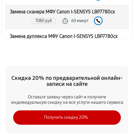
Замена сканера МФУ Canon I-SENSYS LBP7780cx
1080 руб
60 минут
Замена дуплекса МФУ Canon I-SENSYS LBP7780cx
810 руб
60 минут
Замена вала МФУ Canon I-SENSYS LBP7780cx
1350 руб
60 минут
Скидка 20% по предварительной онлайн-
записи на сайте
Замена тормозной площадки
1080 руб
60 минут
Оставьте заявку через сайт и получите
индивидуальную скидку на все услуги нашего сервиса
Замена Wi-Fi МФУ Canon I-SENSYS LBP7780cx
Получить скидку 20%
1620 руб
60 минут