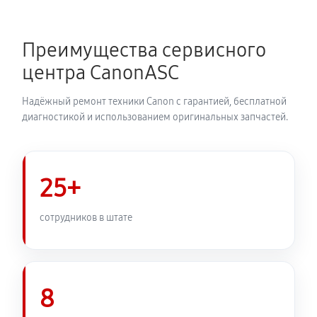
Замена каретки МФУ Canon I-SENSYS LBP7780cx
720 руб
60 минут
Преимущества сервисного
Замена печатной головки
центра CanonASC
1350 руб
60 минут
Надёжный ремонт техники Canon с гарантией, бесплатной
Замена печки МФУ Canon I-SENSYS LBP7780cx
диагностикой и использованием оригинальных запчастей.
2250 руб
60 минут
Замена термопленки МФУ Canon I-SENSYS
25+
LBP7780cx
1980 руб
60 минут
сотрудников в штате
8