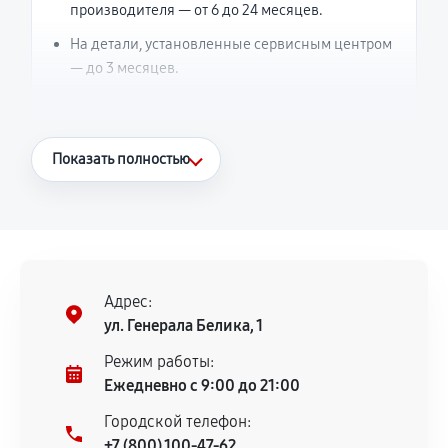
производителя — от 6 до 24 месяцев.
На детали, установленные сервисным центром
— до 3 месяцев.
Что считается гарантийным случаем
Показать полностью
Повторное возникновение неисправности,
напрямую связанной с выполненным
ремонтом.
Поломка установленной детали при
нормальной эксплуатации в течение
Адрес:
гарантийного срока.
ул. Генерала Белика, 1
Несоответствие комплектующей заявленным
Режим работы:
техническим характеристикам.
Ежедневно с 9:00 до 21:00
Городской телефон:
+7 (800) 100-47-62