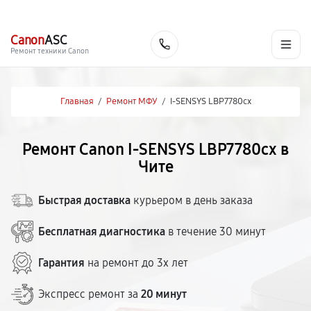
г. Чита
Ежедневно с 9:00 до 21:00
+7 (800) 100-47-62
Canon
ASC
Заказать
Ремонт техники Canon
Главная
/
Ремонт МФУ
/
I-SENSYS LBP7780cx
Ремонт Canon I-SENSYS LBP7780cx в
Чите
Быстрая доставка
курьером в день заказа
Бесплатная диагностика
в течение 30 минут
Гарантия
на ремонт до 3х лет
Экспресс ремонт за
20 минут