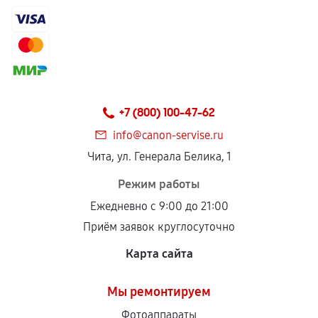
самостоятельно
Гарантия на выполненные работы может
сохраняться полностью или частично, если
соблюдены следующие условия:
Предоставленные детали подходят по
техническим параметрам и не имеют внешних
+7 (800) 100-47-62
дефектов.
info@canon-servise.ru
Установка была выполнена нашим сервисным
Чита, ул. Генерала Белика, 1
центром.
При этом гарантия на сами комплектующие
Режим работы
остается на стороне производителя или
Ежедневно с 9:00 до 21:00
продавца. За качество сторонних деталей
Приём заявок круглосуточно
сервисный центр ответственности не несет.
Карта сайта
Мы ремонтируем
Фотоаппараты