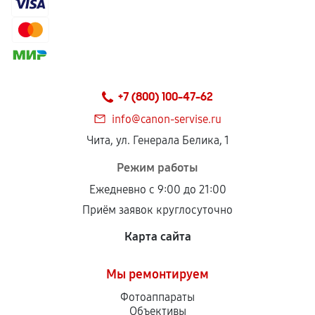
Гарантия на выполненные работы может
сохраняться полностью или частично, если
соблюдены следующие условия:
Предоставленные детали подходят по
техническим параметрам и не имеют внешних
+7 (800) 100-47-62
дефектов.
info@canon-servise.ru
Установка была выполнена нашим сервисным
Чита, ул. Генерала Белика, 1
центром.
При этом гарантия на сами комплектующие
Режим работы
остается на стороне производителя или
Ежедневно с 9:00 до 21:00
продавца. За качество сторонних деталей
Приём заявок круглосуточно
сервисный центр ответственности не несет.
Карта сайта
Мы ремонтируем
Фотоаппараты
Объективы