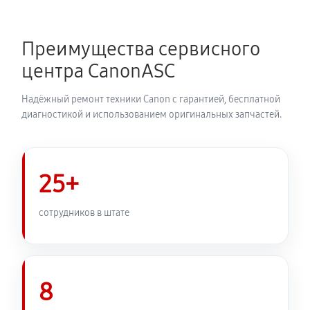
Замена каретки МФУ Canon i-SENSYS LBP7110Cw
720 руб
60 минут
Преимущества сервисного
Замена печатной головки
центра CanonASC
1350 руб
60 минут
Надёжный ремонт техники Canon с гарантией, бесплатной
Замена печки МФУ Canon i-SENSYS LBP7110Cw
диагностикой и использованием оригинальных запчастей.
2250 руб
60 минут
Замена термопленки МФУ Canon i-SENSYS
25+
LBP7110Cw
1980 руб
60 минут
сотрудников в штате
8