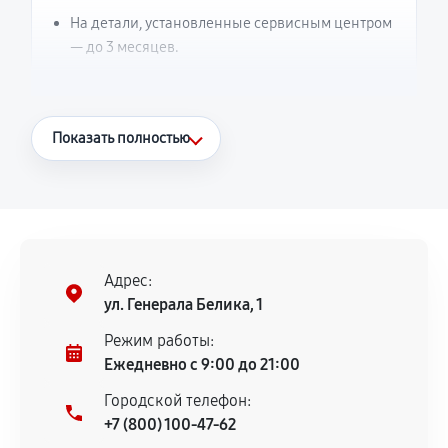
На детали, установленные сервисным центром
— до 3 месяцев.
Что считается гарантийным случаем
Показать полностью
Повторное возникновение неисправности,
напрямую связанной с выполненным
ремонтом.
Поломка установленной детали при
нормальной эксплуатации в течение
Адрес:
гарантийного срока.
ул. Генерала Белика, 1
Несоответствие комплектующей заявленным
Режим работы:
техническим характеристикам.
Ежедневно с 9:00 до 21:00
Городской телефон:
+7 (800) 100-47-62
Документы для подтверждения