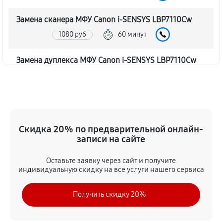
Замена сканера МФУ Canon i-SENSYS LBP7110Cw
1080 руб
60 минут
Замена дуплекса МФУ Canon i-SENSYS LBP7110Cw
810 руб
60 минут
Замена вала МФУ Canon i-SENSYS LBP7110Cw
1350 руб
60 минут
Скидка 20% по предварительной онлайн-
записи на сайте
Замена тормозной площадки
1080 руб
60 минут
Оставьте заявку через сайт и получите
индивидуальную скидку на все услуги нашего сервиса
Замена Wi-Fi МФУ Canon i-SENSYS LBP7110Cw
Получить скидку 20%
1620 руб
60 минут