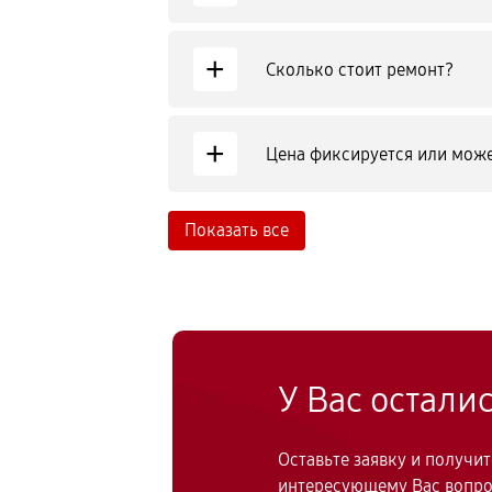
+
Сколько стоит ремонт?
+
Цена фиксируется или може
Показать все
У Вас остали
Оставьте заявку и получи
интересующему Вас вопр