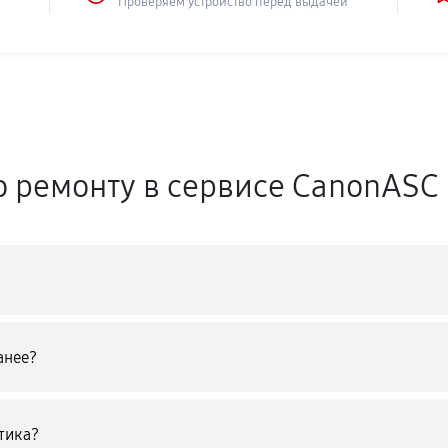
Проверяем устройство перед выдачей
о ремонту в сервисе CanonASC
анее?
тика?