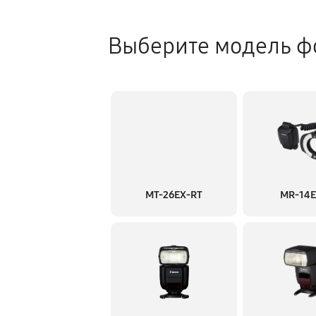
Выберите модель ф
MT-26EX-RT
MR-14EX