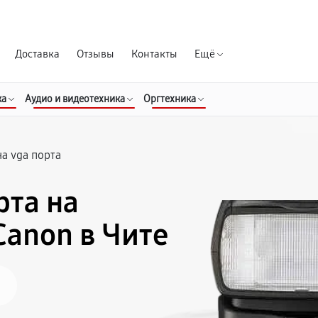
Гарантия д
Доставка
Отзывы
Контакты
Ещё
ка
Аудио и видеотехника
Оргтехника
а vga порта
рта на
anon в Чите