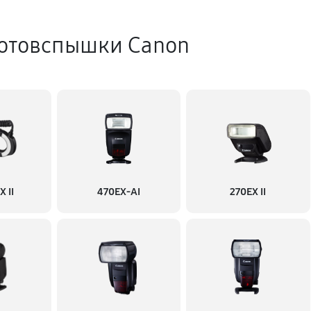
отовспышки Canon
 II
470EX-AI
270EX II