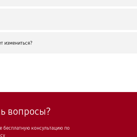
т измениться?
сь вопросы?
те бесплатную консультацию по
осу