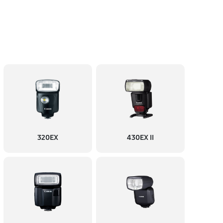
320EX
430EX II