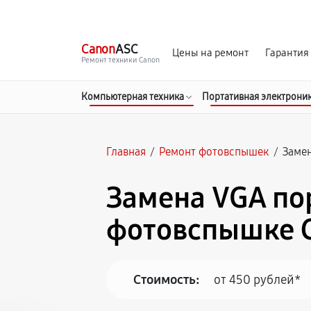
г. Чита
Ежедневно с 9:00 до 21:00
Canon
ASC
Цены на ремонт
Гарантия
Ремонт техники Canon
Компьютерная техника
Портативная электрони
Главная
/
Ремонт фотовспышек
/
Замен
Замена VGA по
фотовспышке C
Стоимость:
от 450 рублей*