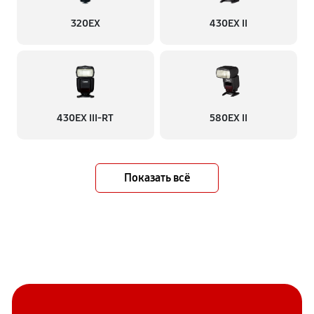
320EX
430EX II
430EX III-RT
580EX II
Показать всё