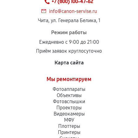
+7 (800) 100-47-62
дефектов.
info@canon-servise.ru
Установка была выполнена нашим сервисным
Чита, ул. Генерала Белика, 1
центром.
При этом гарантия на сами комплектующие
Режим работы
остается на стороне производителя или
Ежедневно с 9:00 до 21:00
продавца. За качество сторонних деталей
Приём заявок круглосуточно
сервисный центр ответственности не несет.
Карта сайта
Мы ремонтируем
Фотоаппараты
Объективы
Фотовспышки
Проекторы
Видеокамеры
МФУ
Плоттеры
Принтеры