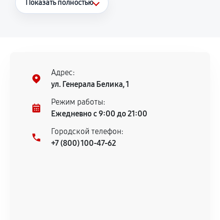
Показать полностью
Повторное возникновение неисправности,
напрямую связанной с выполненным
ремонтом.
Поломка установленной детали при
нормальной эксплуатации в течение
Адрес:
гарантийного срока.
ул. Генерала Белика, 1
Несоответствие комплектующей заявленным
Режим работы:
техническим характеристикам.
Ежедневно с 9:00 до 21:00
Городской телефон:
+7 (800) 100-47-62
Документы для подтверждения
гарантии
Гарантийный талон.
Акт выполненных работ с датой, перечнем
услуг и сроком гарантии.