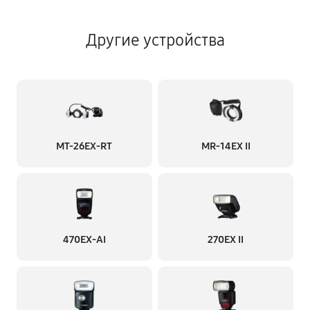
Другие устройства
MT-26EX-RT
MR-14EX II
470EX-AI
270EX II