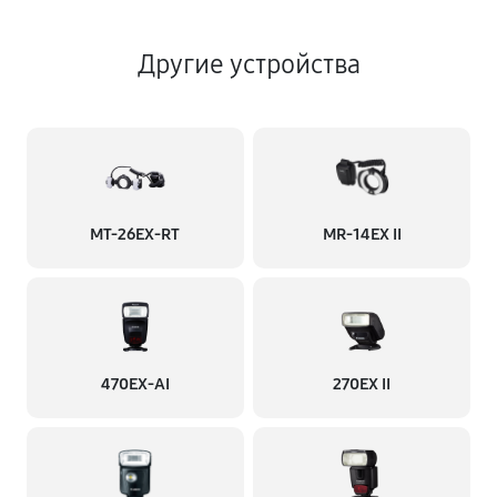
Другие устройства
MT-26EX-RT
MR-14EX II
470EX-AI
270EX II