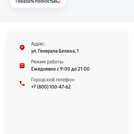
Показать полностью
Повторное возникновение неисправности,
напрямую связанной с выполненным
ремонтом.
Поломка установленной детали при
нормальной эксплуатации в течение
Адрес:
гарантийного срока.
ул. Генерала Белика, 1
Несоответствие комплектующей заявленным
Режим работы:
техническим характеристикам.
Ежедневно с 9:00 до 21:00
Городской телефон:
+7 (800) 100-47-62
Документы для подтверждения
гарантии
Гарантийный талон.
Акт выполненных работ с датой, перечнем
услуг и сроком гарантии.