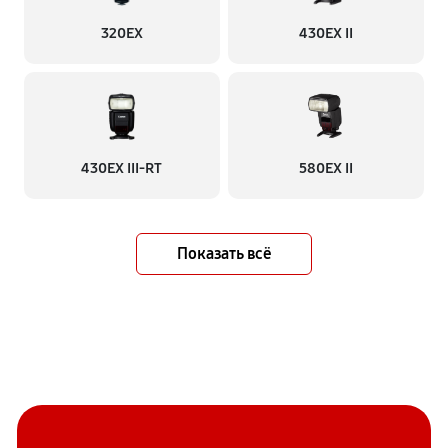
320EX
430EX II
430EX III-RT
580EX II
Показать всё