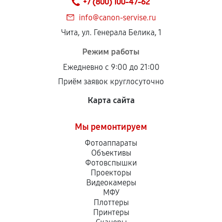
+7 (800) 100-47-62
дефектов.
info@canon-servise.ru
Установка была выполнена нашим сервисным
Чита, ул. Генерала Белика, 1
центром.
При этом гарантия на сами комплектующие
Режим работы
остается на стороне производителя или
Ежедневно с 9:00 до 21:00
продавца. За качество сторонних деталей
Приём заявок круглосуточно
сервисный центр ответственности не несет.
Карта сайта
Мы ремонтируем
Фотоаппараты
Объективы
Фотовспышки
Проекторы
Видеокамеры
МФУ
Плоттеры
Принтеры