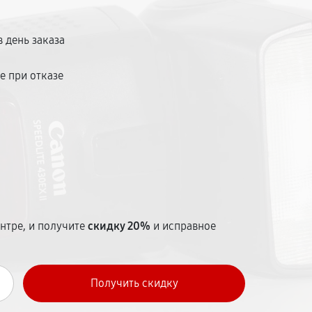
ен в городе.
 день заказа
е при отказе
т
нтре, и получите
скидку 20%
и исправное