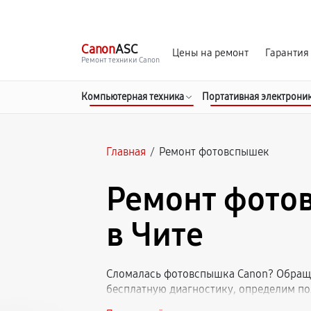
г. Чита
Ежедневно с 9:00 до 21:00
Canon
ASC
Цены на ремонт
Гарантия
Ремонт техники Canon
Компьютерная техника
Портативная электрони
Главная
/
Ремонт фотовспышек
Ремонт фото
в Чите
Сломалась фотовспышка Canon? Обраща
бесплатную диагностику, определим по
накамерные и внешние вспышки Кэнон. С