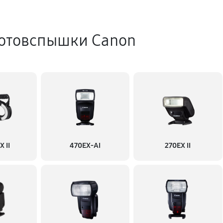
отовспышки Canon
 II
470EX-AI
270EX II