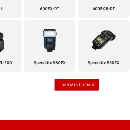
II
600EX-RT
600EX II-RT
EL-100
Speedlite 580EX
Speedlite 550EX