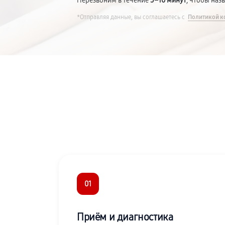
Перезвоним в течение
5–10 минут
, чтобы наз
*Отправляя данные, вы соглашаетесь с
Политикой к
01
Приём и диагностика