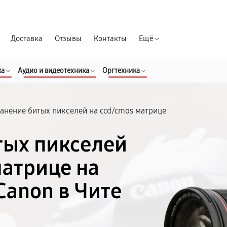
Гарантия д
Доставка
Отзывы
Контакты
Ещё
ка
Аудио и видеотехника
Оргтехника
ранение битых пикселей на ccd/cmos матрице
тых пикселей
атрице на
Canon в Чите