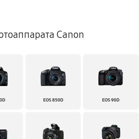
отоаппарата Canon
50D
EOS 850D
EOS 90D