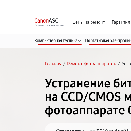
г. Чита
Ежедневно с 9:00 до 21:00
Canon
ASC
Цены на ремонт
Гарантия
Ремонт техники Canon
Компьютерная техника
Портативная электрони
Главная
/
Ремонт фотоаппаратов
/
Уст
Устранение би
на CCD/CMOS м
фотоаппарате 