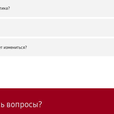
тика?
т измениться?
сь вопросы?