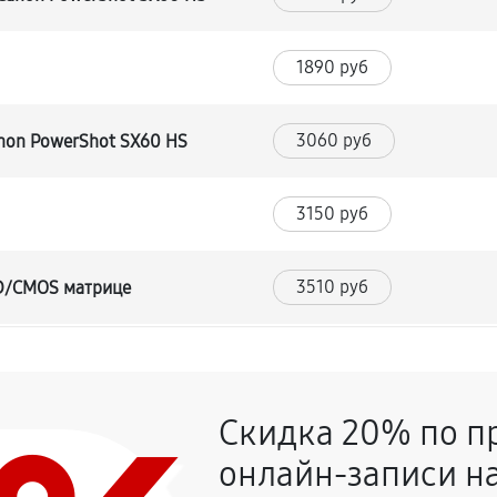
1890 руб
3060 руб
non PowerShot SX60 HS
3150 руб
3510 руб
CD/CMOS матрице
3420 руб
и
Скидка 20% по п
2970 руб
онлайн-записи на