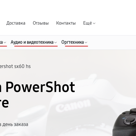
Гарантия д
Доставка
Отзывы
Контакты
Ещё
ка
Аудио и видеотехника
Оргтехника
rshot sx60 hs
n PowerShot
те
 день заказа