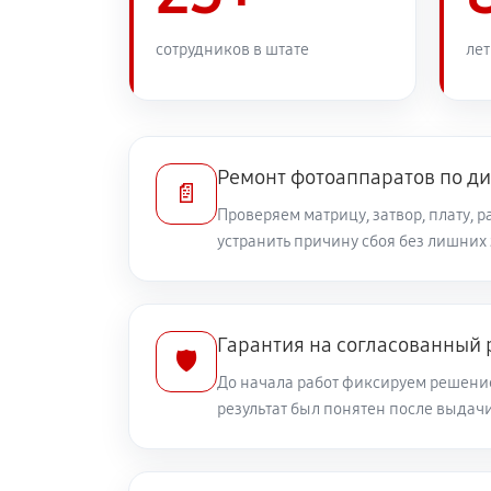
Замена задней панели
сотрудников в штате
лет
Замена линз фотоаппарата Canon 
Замена диска управления
Ремонт фотоаппаратов по д
📄
Проверяем матрицу, затвор, плату, 
устранить причину сбоя без лишних
Замена вспышки фотоаппарата Ca
Юстировка фотоаппарата Canon P
Гарантия на согласованный
🛡️
До начала работ фиксируем решение
Комплексная чистка фотоаппарат
результат был понятен после выдач
Программный ремонт фотоаппарат