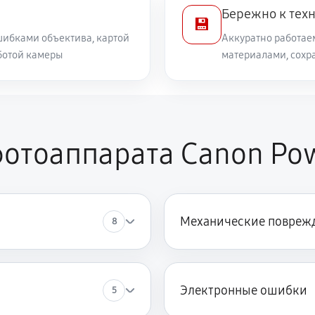
Бережно к тех
💾
ибками объектива, картой
Аккуратно работае
ботой камеры
материалами, сохр
отоаппарата Canon Po
Механические повреж
8
Электронные ошибки
5