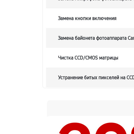
Замена кнопки включения
Замена байонета фотоаппарата Ca
Чистка CCD/CMOS матрицы
Устранение битых пикселей на C
Замена платы отсека карты памят
Замена материнской платы