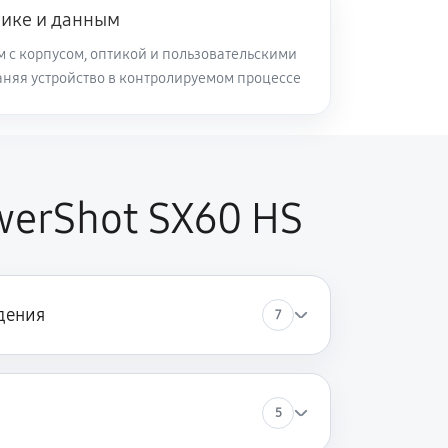
нике и данным
м с корпусом, оптикой и пользовательскими
аняя устройство в контролируемом процессе
werShot SX60 HS
дения
7
5