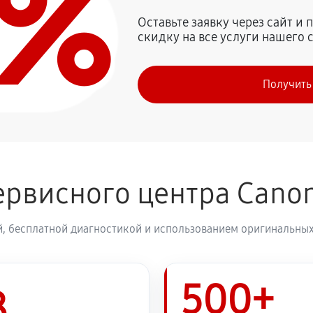
0%
2070 руб
on PowerShot SX60 HS
Оставьте заявку через сайт и
скидку на все услуги нашего 
1980 руб
on PowerShot SX60 HS
Получить
2250 руб
1980 руб
ервисного центра Cano
2430 руб
, бесплатной диагностикой и использованием оригинальных
2570 руб
500+
2430 руб
8