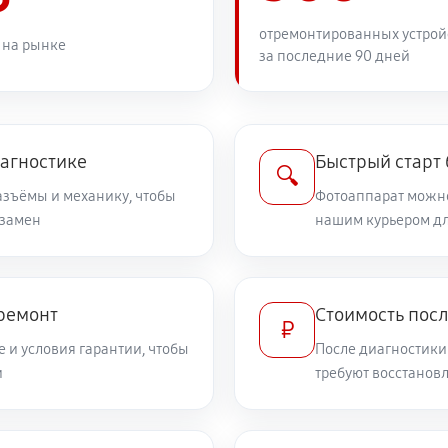
1890 руб
отремонтированных устрой
 на рынке
за последние 90 дней
2210 руб
PowerShot SX60 HS
1890 руб
иагностике
Быстрый старт
🔍
разъёмы и механику, чтобы
Фотоаппарат можно
 замен
2750 руб
нашим курьером дл
non PowerShot SX60 HS
1530 руб
owerShot SX60 HS
 ремонт
Стоимость пос
₽
 и условия гарантии, чтобы
После диагностики
3150 руб
а Canon PowerShot SX60 HS
и
требуют восстанов
2610 руб
а Canon PowerShot SX60 HS