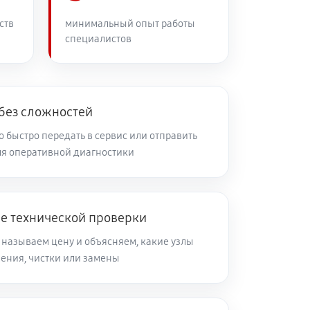
60 минут
Заказать
ств
минимальный опыт работы
специалистов
60 минут
Заказать
60 минут
Заказать
 без сложностей
 быстро передать в сервис или отправить
я оперативной диагностики
60 минут
Заказать
60 минут
Заказать
ле технической проверки
 называем цену и объясняем, какие узлы
60 минут
Заказать
ления, чистки или замены
60 минут
Заказать