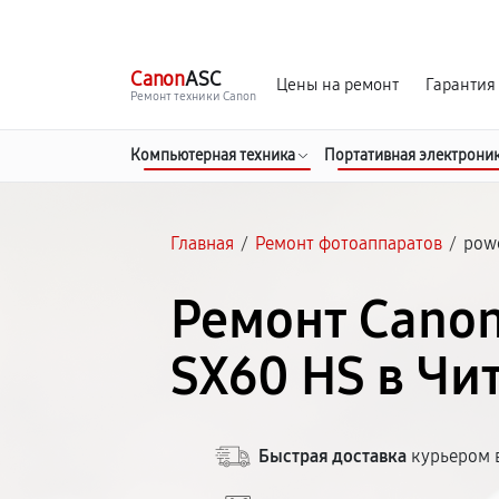
г. Чита
Ежедневно с 9:00 до 21:00
Canon
ASC
Цены на ремонт
Гарантия
Ремонт техники Canon
Компьютерная техника
Портативная электрони
Главная
/
Ремонт фотоаппаратов
/
powe
Ремонт Cano
SX60 HS в Чи
Быстрая доставка
курьером в