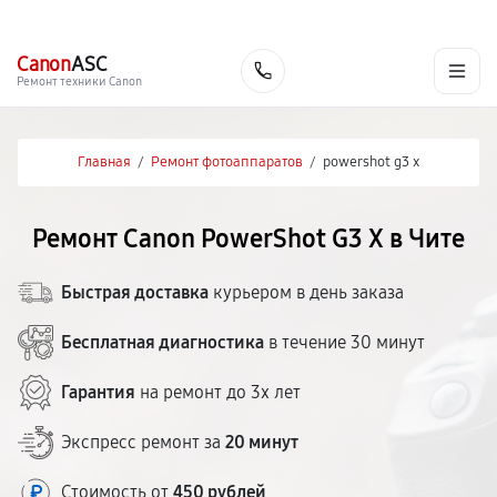
г. Чита
Ежедневно с 9:00 до 21:00
+7 (800) 100-47-62
Canon
ASC
Заказать
Ремонт техники Canon
Главная
/
Ремонт фотоаппаратов
/
powershot g3 x
Ремонт Canon PowerShot G3 X в Чите
Быстрая доставка
курьером в день заказа
Бесплатная диагностика
в течение 30 минут
Гарантия
на ремонт до 3х лет
Экспресс ремонт за
20 минут
Стоимость от
450 рублей