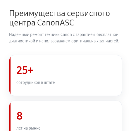
Преимущества сервисного
Замена затвора фотоаппарата Canon PowerShot G3
центра CanonASC
X
2070 руб
60 минут
Надёжный ремонт техники Canon с гарантией, бесплатной
диагностикой и использованием оригинальных запчастей.
Замена корпуса фотоаппарата Canon PowerShot G3
X
1980 руб
60 минут
25+
Замена контроллера питания
сотрудников в штате
2250 руб
60 минут
Замена дисплея (экрана)
1980 руб
60 минут
8
Замена фокусировочного экрана
лет на рынке