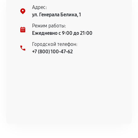
Предоставленные детали подходят по
Адрес:
техническим параметрам и не имеют внешних
ул. Генерала Белика, 1
дефектов.
Режим работы:
Установка была выполнена нашим сервисным
Ежедневно с 9:00 до 21:00
центром.
При этом гарантия на сами комплектующие
Городской телефон:
остается на стороне производителя или
+7 (800) 100-47-62
продавца. За качество сторонних деталей
сервисный центр ответственности не несет.