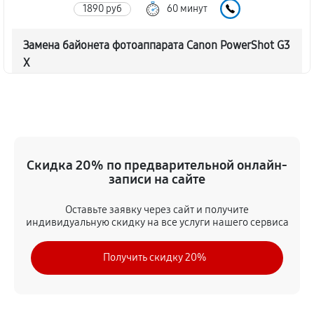
1890 руб
60 минут
Замена байонета фотоаппарата Canon PowerShot G3
X
3060 руб
60 минут
Чистка CCD/CMOS матрицы
3150 руб
60 минут
Скидка 20% по предварительной онлайн-
Устранение битых пикселей на CCD/CMOS матрице
записи на сайте
3510 руб
60 минут
Оставьте заявку через сайт и получите
индивидуальную скидку на все услуги нашего сервиса
Замена платы отсека карты памяти
3420 руб
60 минут
Получить скидку 20%
Замена материнской платы
2970 руб
60 минут