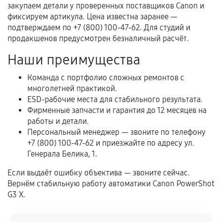
перегрев, коррозия.
закупаем детали у проверенных поставщиков Canon и
фиксируем артикула. Цена известна заранее —
Самостоятельный ремонт или вмешательство
подтверждаем по +7 (800) 100-47-62. Для студий и
третьих лиц.
продакшенов предусмотрен безналичный расчёт.
Естественный износ деталей, если иное не
Наши преимущества
предусмотрено отдельно.
Обращение после окончания гарантийного
Команда с портфолио сложных ремонтов с
многолетней практикой.
срока.
ESD-рабочие места для стабильного результата.
Программные сбои, если это не указано в
Фирменные запчасти и гарантия до 12 месяцев на
отдельных условиях.
работы и детали.
Персональный менеджер — звоните по телефону
+7 (800) 100-47-62 и приезжайте по адресу ул.
Генерала Белика, 1.
Если комплектующие куплены
самостоятельно
Если выдаёт ошибку объектива — звоните сейчас.
Вернём стабильную работу автоматики Canon PowerShot
Гарантия на выполненные работы может
G3 X.
сохраняться полностью или частично, если
соблюдены следующие условия: