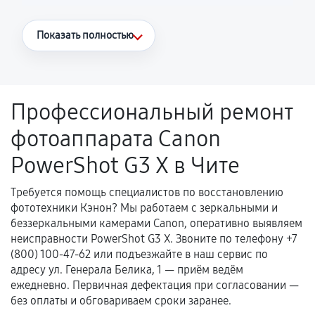
Что считается гарантийным случаем
Показать полностью
Повторное возникновение неисправности,
напрямую связанной с выполненным
ремонтом.
Профессиональный ремонт
Поломка установленной детали при
фотоаппарата Canon
нормальной эксплуатации в течение
гарантийного срока.
PowerShot G3 X в Чите
Несоответствие комплектующей заявленным
техническим характеристикам.
Требуется помощь специалистов по восстановлению
фототехники Кэнон? Мы работаем с зеркальными и
беззеркальными камерами Canon, оперативно выявляем
неисправности PowerShot G3 X. Звоните по телефону +7
Документы для подтверждения
(800) 100-47-62 или подъезжайте в наш сервис по
гарантии
адресу ул. Генерала Белика, 1 — приём ведём
ежедневно. Первичная дефектация при согласовании —
Гарантийный талон.
без оплаты и обговариваем сроки заранее.