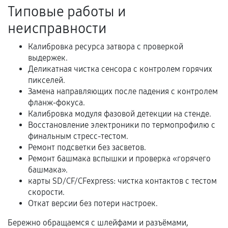
Акт выполненных работ с датой, перечнем
Типовые работы и
услуг и сроком гарантии.
неисправности
Документы на установленные комплектующие
и кассовый чек.
Калибровка ресурса затвора с проверкой
выдержек.
Деликатная чистка сенсора с контролем горячих
пикселей.
Расширенная гарантия
Замена направляющих после падения с контролем
фланж-фокуса.
В некоторых случаях возможно оформление
Калибровка модуля фазовой детекции на стенде.
расширенной гарантии. Стоимость, сроки и
Восстановление электроники по термопрофилю с
условия продления согласовываются отдельно и
финальным стресс-тестом.
фиксируются в документах.
Ремонт подсветки без засветов.
Ремонт башмака вспышки и проверка «горячего
башмака».
карты SD/CF/CFexpress: чистка контактов с тестом
Когда гарантия не действует
скорости.
Откат версии без потери настроек.
Нарушение правил эксплуатации,
механические повреждения, попадание влаги,
Бережно обращаемся с шлейфами и разъёмами,