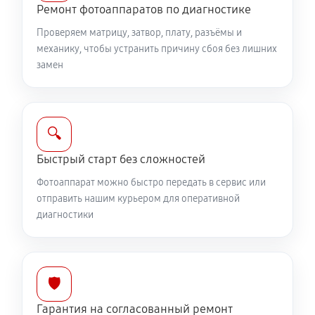
Ремонт фотоаппаратов по диагностике
Замена вспышки фотоаппарата Canon PowerShot G3
Проверяем матрицу, затвор, плату, разъёмы и
X
механику, чтобы устранить причину сбоя без лишних
2750 руб
60 минут
замен
Юстировка фотоаппарата Canon PowerShot G3 X
1530 руб
60 минут
🔍
Комплексная чистка фотоаппарата Canon
Быстрый старт без сложностей
PowerShot G3 X
Фотоаппарат можно быстро передать в сервис или
3150 руб
60 минут
отправить нашим курьером для оперативной
диагностики
Программный ремонт фотоаппарата Canon
PowerShot G3 X
2610 руб
60 минут
🛡️
Гарантия на согласованный ремонт