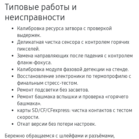
Акт выполненных работ с датой, перечнем
Типовые работы и
услуг и сроком гарантии.
неисправности
Документы на установленные комплектующие
и кассовый чек.
Калибровка ресурса затвора с проверкой
выдержек.
Деликатная чистка сенсора с контролем горячих
пикселей.
Расширенная гарантия
Замена направляющих после падения с контролем
фланж-фокуса.
В некоторых случаях возможно оформление
Калибровка модуля фазовой детекции на стенде.
расширенной гарантии. Стоимость, сроки и
Восстановление электроники по термопрофилю с
условия продления согласовываются отдельно и
финальным стресс-тестом.
фиксируются в документах.
Ремонт подсветки без засветов.
Ремонт башмака вспышки и проверка «горячего
башмака».
карты SD/CF/CFexpress: чистка контактов с тестом
Когда гарантия не действует
скорости.
Откат версии без потери настроек.
Нарушение правил эксплуатации,
механические повреждения, попадание влаги,
Бережно обращаемся с шлейфами и разъёмами,