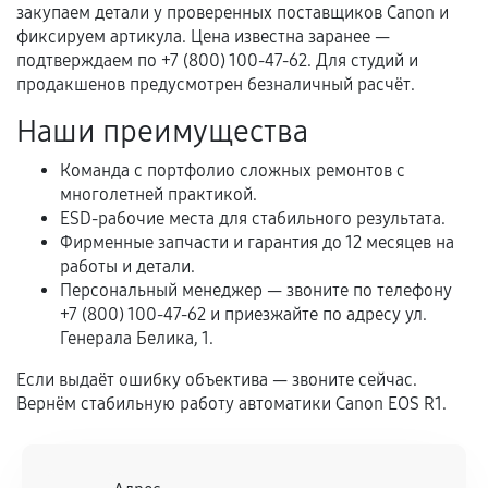
перегрев, коррозия.
закупаем детали у проверенных поставщиков Canon и
фиксируем артикула. Цена известна заранее —
Самостоятельный ремонт или вмешательство
подтверждаем по +7 (800) 100-47-62. Для студий и
третьих лиц.
продакшенов предусмотрен безналичный расчёт.
Естественный износ деталей, если иное не
Наши преимущества
предусмотрено отдельно.
Обращение после окончания гарантийного
Команда с портфолио сложных ремонтов с
многолетней практикой.
срока.
ESD-рабочие места для стабильного результата.
Программные сбои, если это не указано в
Фирменные запчасти и гарантия до 12 месяцев на
отдельных условиях.
работы и детали.
Персональный менеджер — звоните по телефону
+7 (800) 100-47-62 и приезжайте по адресу ул.
Генерала Белика, 1.
Если комплектующие куплены
самостоятельно
Если выдаёт ошибку объектива — звоните сейчас.
Вернём стабильную работу автоматики Canon EOS R1.
Гарантия на выполненные работы может
сохраняться полностью или частично, если
соблюдены следующие условия: