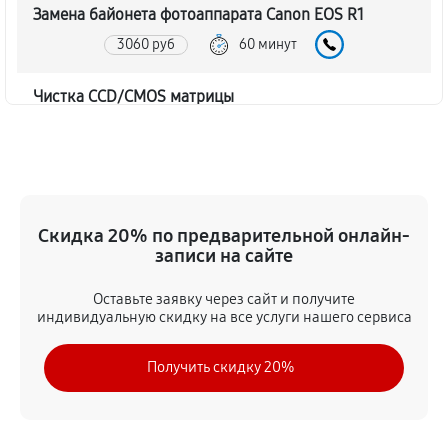
Замена байонета фотоаппарата Canon EOS R1
3060 руб
60 минут
Чистка CCD/CMOS матрицы
3150 руб
60 минут
Устранение битых пикселей на CCD/CMOS матрице
3510 руб
60 минут
Скидка 20% по предварительной онлайн-
записи на сайте
Замена платы отсека карты памяти
3420 руб
60 минут
Оставьте заявку через сайт и получите
индивидуальную скидку на все услуги нашего сервиса
Замена материнской платы
Получить скидку 20%
2970 руб
60 минут
Замена затвора фотоаппарата Canon EOS R1