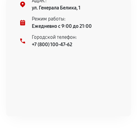
Адрес:
Предоставленные детали подходят по
ул. Генерала Белика, 1
техническим параметрам и не имеют внешних
дефектов.
Режим работы:
Ежедневно с 9:00 до 21:00
Установка была выполнена нашим сервисным
центром.
Городской телефон:
При этом гарантия на сами комплектующие
+7 (800) 100-47-62
остается на стороне производителя или
продавца. За качество сторонних деталей
сервисный центр ответственности не несет.