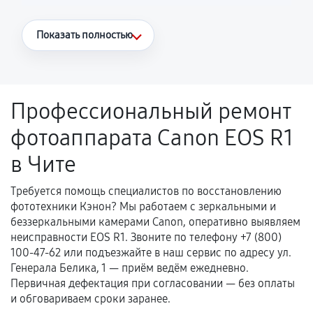
Что считается гарантийным случаем
Показать полностью
Повторное возникновение неисправности,
напрямую связанной с выполненным
ремонтом.
Профессиональный ремонт
Поломка установленной детали при
фотоаппарата Canon EOS R1
нормальной эксплуатации в течение
гарантийного срока.
в Чите
Несоответствие комплектующей заявленным
техническим характеристикам.
Требуется помощь специалистов по восстановлению
фототехники Кэнон? Мы работаем с зеркальными и
беззеркальными камерами Canon, оперативно выявляем
неисправности EOS R1. Звоните по телефону +7 (800)
Документы для подтверждения
100-47-62 или подъезжайте в наш сервис по адресу ул.
гарантии
Генерала Белика, 1 — приём ведём ежедневно.
Первичная дефектация при согласовании — без оплаты
Гарантийный талон.
и обговариваем сроки заранее.