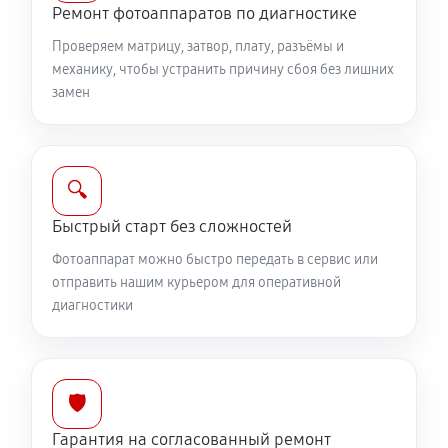
Ремонт фотоаппаратов по диагностике
1530 руб
60 минут
Проверяем матрицу, затвор, плату, разъёмы и
Комплексная чистка фотоаппарата Canon EOS R1
механику, чтобы устранить причину сбоя без лишних
замен
3150 руб
60 минут
Программный ремонт фотоаппарата Canon EOS R1
2610 руб
60 минут
🔍
Быстрый старт без сложностей
Фотоаппарат можно быстро передать в сервис или
отправить нашим курьером для оперативной
диагностики
🛡️
Гарантия на согласованный ремонт