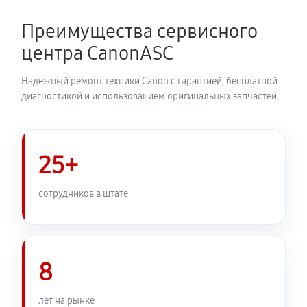
2070 руб
60 минут
Преимущества сервисного
Замена корпуса фотоаппарата Canon EOS R1
центра CanonASC
1980 руб
60 минут
Надёжный ремонт техники Canon с гарантией, бесплатной
Замена контроллера питания
диагностикой и использованием оригинальных запчастей.
2250 руб
60 минут
Замена дисплея (экрана)
25+
1980 руб
60 минут
сотрудников в штате
Замена фокусировочного экрана
2430 руб
60 минут
8
Замена устройства стабилизации
2570 руб
60 минут
лет на рынке