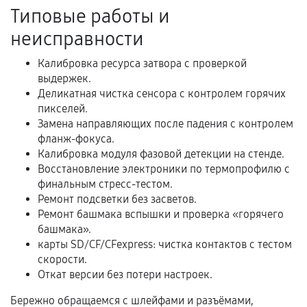
Акт выполненных работ с датой, перечнем
Типовые работы и
услуг и сроком гарантии.
неисправности
Документы на установленные комплектующие
и кассовый чек.
Калибровка ресурса затвора с проверкой
выдержек.
Деликатная чистка сенсора с контролем горячих
пикселей.
Расширенная гарантия
Замена направляющих после падения с контролем
фланж-фокуса.
В некоторых случаях возможно оформление
Калибровка модуля фазовой детекции на стенде.
расширенной гарантии. Стоимость, сроки и
Восстановление электроники по термопрофилю с
условия продления согласовываются отдельно и
финальным стресс-тестом.
фиксируются в документах.
Ремонт подсветки без засветов.
Ремонт башмака вспышки и проверка «горячего
башмака».
карты SD/CF/CFexpress: чистка контактов с тестом
Когда гарантия не действует
скорости.
Откат версии без потери настроек.
Нарушение правил эксплуатации,
механические повреждения, попадание влаги,
Бережно обращаемся с шлейфами и разъёмами,