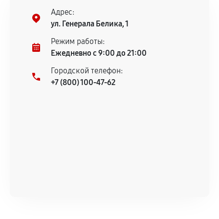
Предоставленные детали подходят по
Адрес:
техническим параметрам и не имеют внешних
ул. Генерала Белика, 1
дефектов.
Режим работы:
Установка была выполнена нашим сервисным
Ежедневно с 9:00 до 21:00
центром.
При этом гарантия на сами комплектующие
Городской телефон:
остается на стороне производителя или
+7 (800) 100-47-62
продавца. За качество сторонних деталей
сервисный центр ответственности не несет.