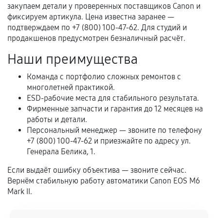
перегрев, коррозия.
закупаем детали у проверенных поставщиков Canon и
фиксируем артикула. Цена известна заранее —
Самостоятельный ремонт или вмешательство
подтверждаем по +7 (800) 100-47-62. Для студий и
третьих лиц.
продакшенов предусмотрен безналичный расчёт.
Естественный износ деталей, если иное не
Наши преимущества
предусмотрено отдельно.
Обращение после окончания гарантийного
Команда с портфолио сложных ремонтов с
многолетней практикой.
срока.
ESD-рабочие места для стабильного результата.
Программные сбои, если это не указано в
Фирменные запчасти и гарантия до 12 месяцев на
отдельных условиях.
работы и детали.
Персональный менеджер — звоните по телефону
+7 (800) 100-47-62 и приезжайте по адресу ул.
Генерала Белика, 1.
Если комплектующие куплены
самостоятельно
Если выдаёт ошибку объектива — звоните сейчас.
Вернём стабильную работу автоматики Canon EOS M6
Гарантия на выполненные работы может
Mark II.
сохраняться полностью или частично, если
соблюдены следующие условия: