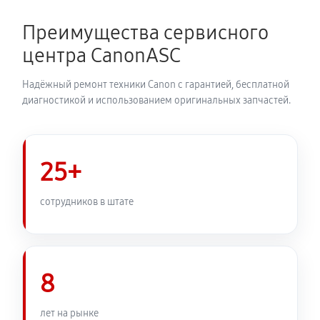
Преимущества сервисного
Замена затвора фотоаппарата Canon EOS M6 Mark II
центра CanonASC
2070 руб
60 минут
Надёжный ремонт техники Canon с гарантией, бесплатной
Замена корпуса фотоаппарата Canon EOS M6 Mark II
диагностикой и использованием оригинальных запчастей.
1980 руб
60 минут
Замена контроллера питания
25+
2250 руб
60 минут
сотрудников в штате
Замена дисплея (экрана)
1980 руб
60 минут
Замена фокусировочного экрана
8
2430 руб
60 минут
лет на рынке