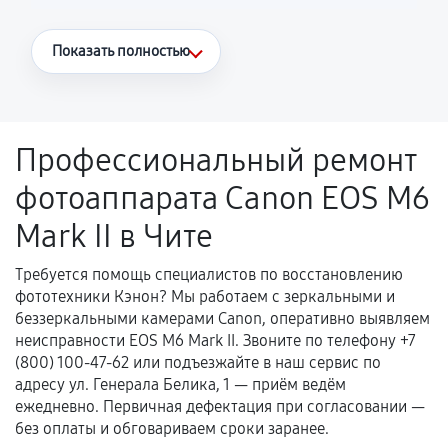
Что считается гарантийным случаем
Показать полностью
Повторное возникновение неисправности,
напрямую связанной с выполненным
ремонтом.
Профессиональный ремонт
Поломка установленной детали при
фотоаппарата Canon EOS M6
нормальной эксплуатации в течение
гарантийного срока.
Mark II в Чите
Несоответствие комплектующей заявленным
техническим характеристикам.
Требуется помощь специалистов по восстановлению
фототехники Кэнон? Мы работаем с зеркальными и
беззеркальными камерами Canon, оперативно выявляем
неисправности EOS M6 Mark II. Звоните по телефону +7
Документы для подтверждения
(800) 100-47-62 или подъезжайте в наш сервис по
гарантии
адресу ул. Генерала Белика, 1 — приём ведём
ежедневно. Первичная дефектация при согласовании —
Гарантийный талон.
без оплаты и обговариваем сроки заранее.