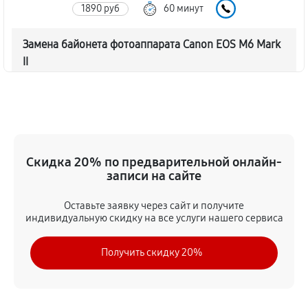
1890 руб
60 минут
Замена байонета фотоаппарата Canon EOS M6 Mark
II
3060 руб
60 минут
Чистка CCD/CMOS матрицы
3150 руб
60 минут
Скидка 20% по предварительной онлайн-
Устранение битых пикселей на CCD/CMOS матрице
записи на сайте
3510 руб
60 минут
Оставьте заявку через сайт и получите
индивидуальную скидку на все услуги нашего сервиса
Замена платы отсека карты памяти
3420 руб
60 минут
Получить скидку 20%
Замена материнской платы
2970 руб
60 минут