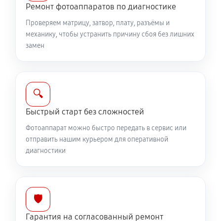
II
Ремонт фотоаппаратов по диагностике
2750 руб
60 минут
Проверяем матрицу, затвор, плату, разъёмы и
механику, чтобы устранить причину сбоя без лишних
Юстировка фотоаппарата Canon EOS M6 Mark II
замен
1530 руб
60 минут
Комплексная чистка фотоаппарата Canon EOS M6
🔍
Mark II
3150 руб
60 минут
Быстрый старт без сложностей
Фотоаппарат можно быстро передать в сервис или
Программный ремонт фотоаппарата Canon EOS M6
отправить нашим курьером для оперативной
Mark II
диагностики
2610 руб
60 минут
🛡️
Гарантия на согласованный ремонт