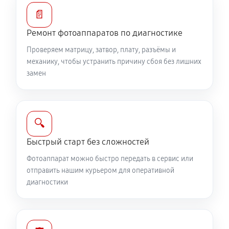
Замена диска управления
📄
1890 руб
60 минут
Ремонт фотоаппаратов по диагностике
Проверяем матрицу, затвор, плату, разъёмы и
Замена вспышки фотоаппарата Canon EOS 77D Kit
механику, чтобы устранить причину сбоя без лишних
18-135 IS USM
замен
2750 руб
60 минут
Юстировка фотоаппарата Canon EOS 77D Kit 18-135
IS USM
🔍
1530 руб
60 минут
Быстрый старт без сложностей
Фотоаппарат можно быстро передать в сервис или
Комплексная чистка фотоаппарата Canon EOS 77D
отправить нашим курьером для оперативной
Kit 18-135 IS USM
диагностики
3150 руб
60 минут
Программный ремонт фотоаппарата Canon EOS 77D
Kit 18-135 IS USM