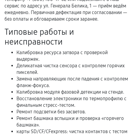
гарантии
сервис по адресу ул. Генерала Белика, 1 — приём ведём
ежедневно. Первичная дефектация при согласовании —
Гарантийный талон.
без оплаты и обговариваем сроки заранее.
Акт выполненных работ с датой, перечнем
Типовые работы и
услуг и сроком гарантии.
неисправности
Документы на установленные комплектующие
и кассовый чек.
Калибровка ресурса затвора с проверкой
выдержек.
Деликатная чистка сенсора с контролем горячих
пикселей.
Расширенная гарантия
Замена направляющих после падения с контролем
фланж-фокуса.
В некоторых случаях возможно оформление
Калибровка модуля фазовой детекции на стенде.
расширенной гарантии. Стоимость, сроки и
Восстановление электроники по термопрофилю с
условия продления согласовываются отдельно и
финальным стресс-тестом.
фиксируются в документах.
Ремонт подсветки без засветов.
Ремонт башмака вспышки и проверка «горячего
башмака».
карты SD/CF/CFexpress: чистка контактов с тестом