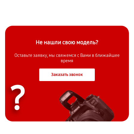
Не нашли свою модель?
Оставьте заявку, мы свяжемся с Вами в ближайшее
время
Заказать звонок
?