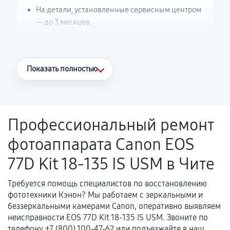
На детали, установленные сервисным центром
— до 3 месяцев.
Что считается гарантийным случаем
Показать полностью
Повторное возникновение неисправности,
напрямую связанной с выполненным
ремонтом.
Профессиональный ремонт
Поломка установленной детали при
фотоаппарата Canon EOS
нормальной эксплуатации в течение
гарантийного срока.
77D Kit 18-135 IS USM в Чите
Несоответствие комплектующей заявленным
техническим характеристикам.
Требуется помощь специалистов по восстановлению
фототехники Кэнон? Мы работаем с зеркальными и
беззеркальными камерами Canon, оперативно выявляем
неисправности EOS 77D Kit 18-135 IS USM. Звоните по
Документы для подтверждения
телефону +7 (800) 100-47-62 или подъезжайте в наш