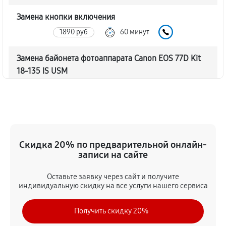
Замена кнопки включения
1890 руб
60 минут
Замена байонета фотоаппарата Canon EOS 77D Kit
18-135 IS USM
3060 руб
60 минут
Чистка CCD/CMOS матрицы
3150 руб
60 минут
Скидка 20% по предварительной онлайн-
Устранение битых пикселей на CCD/CMOS матрице
записи на сайте
3510 руб
60 минут
Оставьте заявку через сайт и получите
индивидуальную скидку на все услуги нашего сервиса
Замена платы отсека карты памяти
3420 руб
60 минут
Получить скидку 20%