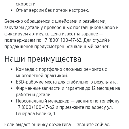
Когда гарантия не действует
скорости.
Откат версии без потери настроек.
Нарушение правил эксплуатации,
механические повреждения, попадание влаги,
Бережно обращаемся с шлейфами и разъёмами,
перегрев, коррозия.
закупаем детали у проверенных поставщиков Canon и
фиксируем артикула. Цена известна заранее —
Самостоятельный ремонт или вмешательство
подтверждаем по +7 (800) 100-47-62. Для студий и
третьих лиц.
продакшенов предусмотрен безналичный расчёт.
Естественный износ деталей, если иное не
Наши преимущества
предусмотрено отдельно.
Обращение после окончания гарантийного
Команда с портфолио сложных ремонтов с
многолетней практикой.
срока.
ESD-рабочие места для стабильного результата.
Программные сбои, если это не указано в
Фирменные запчасти и гарантия до 12 месяцев на
отдельных условиях.
работы и детали.
Персональный менеджер — звоните по телефону
+7 (800) 100-47-62 и приезжайте по адресу ул.
Генерала Белика, 1.
Если комплектующие куплены
самостоятельно
Если выдаёт ошибку объектива — звоните сейчас.