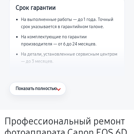
Срок гарантии
На выполненные работы — до 1 года. Точный
срок указывается в гарантийном талоне.
На комплектующие по гарантии
производителя — от 6 до 24 месяцев.
На детали, установленные сервисным центром
— до 3 месяцев.
Что считается гарантийным случаем
Показать полностью
Повторное возникновение неисправности,
напрямую связанной с выполненным
ремонтом.
Профессиональный ремонт
Поломка установленной детали при
фотоаппарата Canon EOS 6D
нормальной эксплуатации в течение