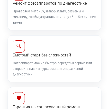
Ремонт фотоаппаратов по диагностике
1530 руб
60 минут
Проверяем матрицу, затвор, плату, разъёмы и
Комплексная чистка фотоаппарата Canon EOS 6D
механику, чтобы устранить причину сбоя без лишних
замен
3150 руб
60 минут
Программный ремонт фотоаппарата Canon EOS 6D
2610 руб
60 минут
🔍
Быстрый старт без сложностей
Фотоаппарат можно быстро передать в сервис или
отправить нашим курьером для оперативной
диагностики
🛡️
Гарантия на согласованный ремонт