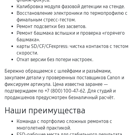
В некоторых случаях возможно оформление
Калибровка модуля фазовой детекции на стенде.
расширенной гарантии. Стоимость, сроки и
Восстановление электроники по термопрофилю с
условия продления согласовываются отдельно и
финальным стресс-тестом.
фиксируются в документах.
Ремонт подсветки без засветов.
Ремонт башмака вспышки и проверка «горячего
башмака».
карты SD/CF/CFexpress: чистка контактов с тестом
Когда гарантия не действует
скорости.
Откат версии без потери настроек.
Нарушение правил эксплуатации,
механические повреждения, попадание влаги,
Бережно обращаемся с шлейфами и разъёмами,
перегрев, коррозия.
закупаем детали у проверенных поставщиков Canon и
фиксируем артикула. Цена известна заранее —
Самостоятельный ремонт или вмешательство
подтверждаем по +7 (800) 100-47-62. Для студий и
третьих лиц.
продакшенов предусмотрен безналичный расчёт.
Естественный износ деталей, если иное не
Наши преимущества
предусмотрено отдельно.
Обращение после окончания гарантийного
Команда с портфолио сложных ремонтов с
многолетней практикой.
срока.
ESD-рабочие места для стабильного результата.