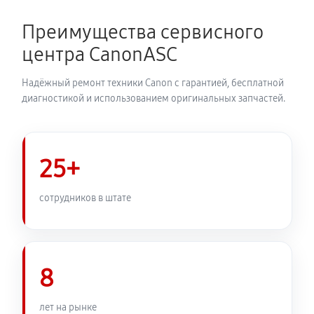
2070 руб
60 минут
Преимущества сервисного
Замена корпуса фотоаппарата Canon EOS 6D
центра CanonASC
1980 руб
60 минут
Надёжный ремонт техники Canon с гарантией, бесплатной
Замена контроллера питания
диагностикой и использованием оригинальных запчастей.
2250 руб
60 минут
Замена дисплея (экрана)
25+
1980 руб
60 минут
сотрудников в штате
Замена фокусировочного экрана
2430 руб
60 минут
8
Замена устройства стабилизации
2570 руб
60 минут
лет на рынке