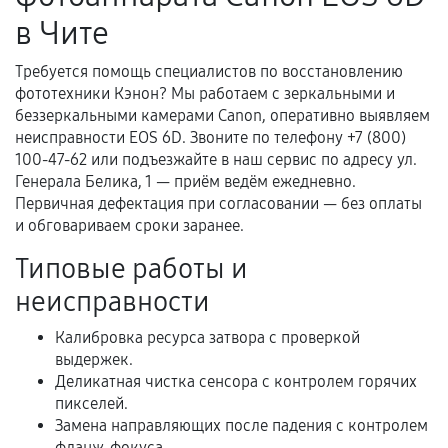
гарантийного срока.
в Чите
Несоответствие комплектующей заявленным
техническим характеристикам.
Требуется помощь специалистов по восстановлению
фототехники Кэнон? Мы работаем с зеркальными и
беззеркальными камерами Canon, оперативно выявляем
неисправности EOS 6D. Звоните по телефону +7 (800)
Документы для подтверждения
100-47-62 или подъезжайте в наш сервис по адресу ул.
гарантии
Генерала Белика, 1 — приём ведём ежедневно.
Первичная дефектация при согласовании — без оплаты
Гарантийный талон.
и обговариваем сроки заранее.
Акт выполненных работ с датой, перечнем
Типовые работы и
услуг и сроком гарантии.
неисправности
Документы на установленные комплектующие
и кассовый чек.
Калибровка ресурса затвора с проверкой
выдержек.
Деликатная чистка сенсора с контролем горячих
пикселей.
Расширенная гарантия
Замена направляющих после падения с контролем
фланж-фокуса.