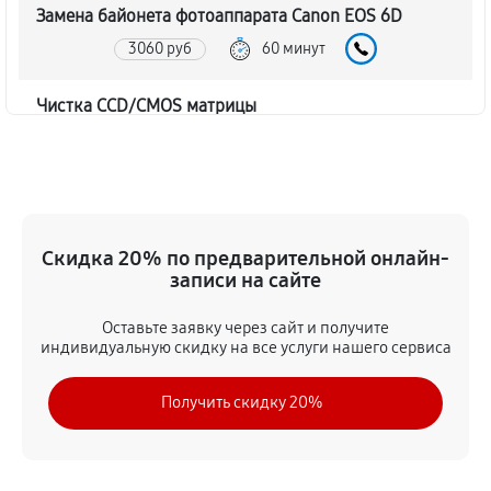
Замена байонета фотоаппарата Canon EOS 6D
3060 руб
60 минут
Чистка CCD/CMOS матрицы
3150 руб
60 минут
Устранение битых пикселей на CCD/CMOS матрице
3510 руб
60 минут
Скидка 20% по предварительной онлайн-
записи на сайте
Замена платы отсека карты памяти
3420 руб
60 минут
Оставьте заявку через сайт и получите
индивидуальную скидку на все услуги нашего сервиса
Замена материнской платы
Получить скидку 20%
2970 руб
60 минут
Замена затвора фотоаппарата Canon EOS 6D