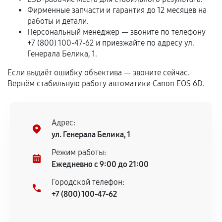
Программные сбои, если это не указано в
Фирменные запчасти и гарантия до 12 месяцев на
отдельных условиях.
работы и детали.
Персональный менеджер — звоните по телефону
+7 (800) 100-47-62 и приезжайте по адресу ул.
Генерала Белика, 1.
Если комплектующие куплены
самостоятельно
Если выдаёт ошибку объектива — звоните сейчас.
Вернём стабильную работу автоматики Canon EOS 6D.
Гарантия на выполненные работы может
сохраняться полностью или частично, если
соблюдены следующие условия:
Адрес:
Предоставленные детали подходят по
ул. Генерала Белика, 1
техническим параметрам и не имеют внешних
дефектов.
Режим работы:
Ежедневно с 9:00 до 21:00
Установка была выполнена нашим сервисным
центром.
Городской телефон:
При этом гарантия на сами комплектующие
+7 (800) 100-47-62
остается на стороне производителя или
продавца. За качество сторонних деталей