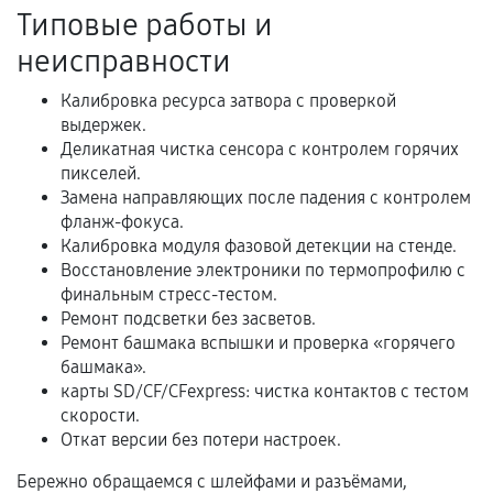
Акт выполненных работ с датой, перечнем
Типовые работы и
услуг и сроком гарантии.
неисправности
Документы на установленные комплектующие
и кассовый чек.
Калибровка ресурса затвора с проверкой
выдержек.
Деликатная чистка сенсора с контролем горячих
пикселей.
Расширенная гарантия
Замена направляющих после падения с контролем
фланж-фокуса.
В некоторых случаях возможно оформление
Калибровка модуля фазовой детекции на стенде.
расширенной гарантии. Стоимость, сроки и
Восстановление электроники по термопрофилю с
условия продления согласовываются отдельно и
финальным стресс-тестом.
фиксируются в документах.
Ремонт подсветки без засветов.
Ремонт башмака вспышки и проверка «горячего
башмака».
карты SD/CF/CFexpress: чистка контактов с тестом
Когда гарантия не действует
скорости.
Откат версии без потери настроек.
Нарушение правил эксплуатации,
механические повреждения, попадание влаги,
Бережно обращаемся с шлейфами и разъёмами,