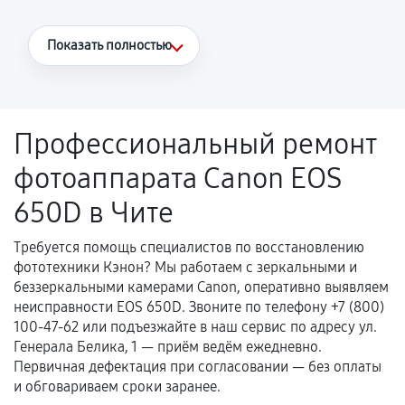
Что считается гарантийным случаем
Показать полностью
Повторное возникновение неисправности,
напрямую связанной с выполненным
ремонтом.
Профессиональный ремонт
Поломка установленной детали при
фотоаппарата Canon EOS
нормальной эксплуатации в течение
гарантийного срока.
650D в Чите
Несоответствие комплектующей заявленным
техническим характеристикам.
Требуется помощь специалистов по восстановлению
фототехники Кэнон? Мы работаем с зеркальными и
беззеркальными камерами Canon, оперативно выявляем
неисправности EOS 650D. Звоните по телефону +7 (800)
Документы для подтверждения
100-47-62 или подъезжайте в наш сервис по адресу ул.
гарантии
Генерала Белика, 1 — приём ведём ежедневно.
Первичная дефектация при согласовании — без оплаты
Гарантийный талон.
и обговариваем сроки заранее.