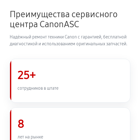
Замена затвора фотоаппарата Canon EOS 650D
2070 руб
60 минут
Преимущества сервисного
центра CanonASC
Замена корпуса фотоаппарата Canon EOS 650D
1980 руб
60 минут
Надёжный ремонт техники Canon с гарантией, бесплатной
диагностикой и использованием оригинальных запчастей.
Замена контроллера питания
2250 руб
60 минут
25+
Замена дисплея (экрана)
1980 руб
60 минут
сотрудников в штате
Замена фокусировочного экрана
2430 руб
60 минут
8
Замена устройства стабилизации
лет на рынке
2570 руб
60 минут