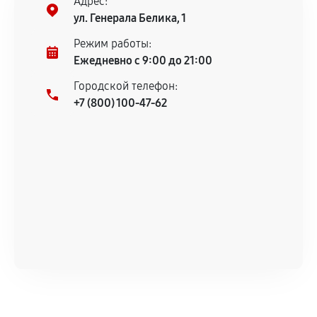
Адрес:
Предоставленные детали подходят по
ул. Генерала Белика, 1
техническим параметрам и не имеют внешних
дефектов.
Режим работы:
Ежедневно с 9:00 до 21:00
Установка была выполнена нашим сервисным
центром.
Городской телефон:
При этом гарантия на сами комплектующие
+7 (800) 100-47-62
остается на стороне производителя или
продавца. За качество сторонних деталей
сервисный центр ответственности не несет.