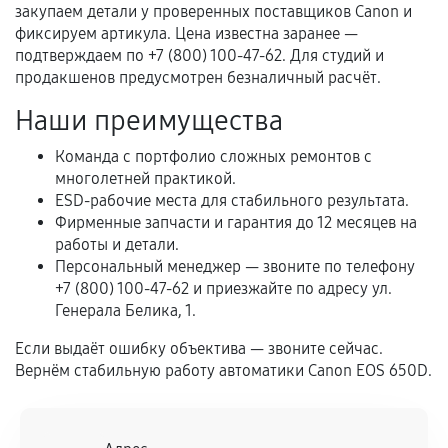
перегрев, коррозия.
закупаем детали у проверенных поставщиков Canon и
фиксируем артикула. Цена известна заранее —
Самостоятельный ремонт или вмешательство
подтверждаем по +7 (800) 100-47-62. Для студий и
третьих лиц.
продакшенов предусмотрен безналичный расчёт.
Естественный износ деталей, если иное не
Наши преимущества
предусмотрено отдельно.
Обращение после окончания гарантийного
Команда с портфолио сложных ремонтов с
многолетней практикой.
срока.
ESD-рабочие места для стабильного результата.
Программные сбои, если это не указано в
Фирменные запчасти и гарантия до 12 месяцев на
отдельных условиях.
работы и детали.
Персональный менеджер — звоните по телефону
+7 (800) 100-47-62 и приезжайте по адресу ул.
Генерала Белика, 1.
Если комплектующие куплены
самостоятельно
Если выдаёт ошибку объектива — звоните сейчас.
Вернём стабильную работу автоматики Canon EOS 650D.
Гарантия на выполненные работы может
сохраняться полностью или частично, если
соблюдены следующие условия: