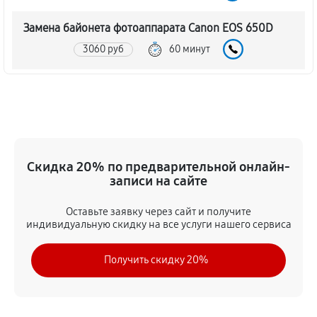
Замена байонета фотоаппарата Canon EOS 650D
3060 руб
60 минут
Чистка CCD/CMOS матрицы
3150 руб
60 минут
Устранение битых пикселей на CCD/CMOS матрице
Скидка 20% по предварительной онлайн-
3510 руб
60 минут
записи на сайте
Замена платы отсека карты памяти
Оставьте заявку через сайт и получите
3420 руб
60 минут
индивидуальную скидку на все услуги нашего сервиса
Замена материнской платы
Получить скидку 20%
2970 руб
60 минут