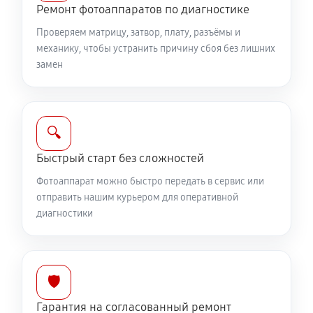
Юстировка фотоаппарата Canon EOS 650D
Ремонт фотоаппаратов по диагностике
1530 руб
60 минут
Проверяем матрицу, затвор, плату, разъёмы и
механику, чтобы устранить причину сбоя без лишних
Комплексная чистка фотоаппарата Canon EOS 650D
замен
3150 руб
60 минут
Программный ремонт фотоаппарата Canon EOS
🔍
650D
Быстрый старт без сложностей
2610 руб
60 минут
Фотоаппарат можно быстро передать в сервис или
отправить нашим курьером для оперативной
диагностики
🛡️
Гарантия на согласованный ремонт