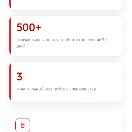
Замена передней панели
2430 руб
60 минут
500+
Замена задней панели
отремонтированных устройств за последние 90
дней
1890 руб
60 минут
Замена линз фотоаппарата Canon EOS 650D
2210 руб
60 минут
3
Замена диска управления
минимальный опыт работы специалистов
1890 руб
60 минут
Замена вспышки фотоаппарата Canon EOS 650D
2750 руб
60 минут
📄