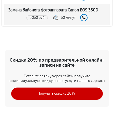
Замена байонета фотоаппарата Canon EOS 350D
3060 руб
60 минут
Чистка CCD/CMOS матрицы
3150 руб
60 минут
Устранение битых пикселей на CCD/CMOS матрице
Скидка 20% по предварительной онлайн-
3510 руб
60 минут
записи на сайте
Замена платы отсека карты памяти
Оставьте заявку через сайт и получите
3420 руб
60 минут
индивидуальную скидку на все услуги нашего сервиса
Замена материнской платы
Получить скидку 20%
2970 руб
60 минут