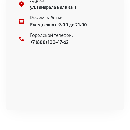
Адрес:
Предоставленные детали подходят по
ул. Генерала Белика, 1
техническим параметрам и не имеют внешних
дефектов.
Режим работы:
Ежедневно с 9:00 до 21:00
Установка была выполнена нашим сервисным
центром.
Городской телефон:
При этом гарантия на сами комплектующие
+7 (800) 100-47-62
остается на стороне производителя или
продавца. За качество сторонних деталей
сервисный центр ответственности не несет.