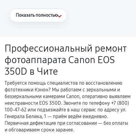
Что считается гарантийным случаем
Показать полностью
Повторное возникновение неисправности,
напрямую связанной с выполненным
ремонтом.
Профессиональный ремонт
Поломка установленной детали при
фотоаппарата Canon EOS
нормальной эксплуатации в течение
гарантийного срока.
350D в Чите
Несоответствие комплектующей заявленным
техническим характеристикам.
Требуется помощь специалистов по восстановлению
фототехники Кэнон? Мы работаем с зеркальными и
беззеркальными камерами Canon, оперативно выявляем
неисправности EOS 350D. Звоните по телефону +7 (800)
Документы для подтверждения
100-47-62 или подъезжайте в наш сервис по адресу ул.
гарантии
Генерала Белика, 1 — приём ведём ежедневно.
Первичная дефектация при согласовании — без оплаты
Гарантийный талон.
и обговариваем сроки заранее.