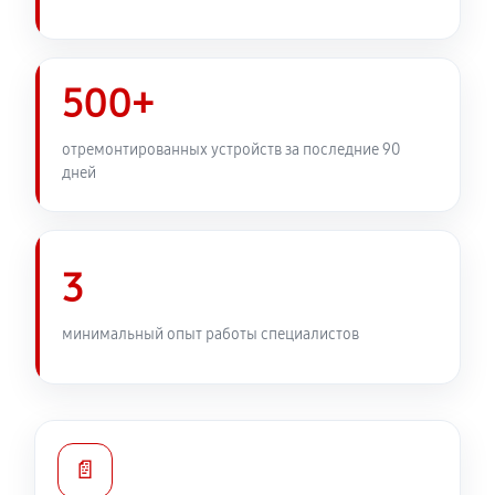
Замена передней панели
2430 руб
60 минут
500+
Замена задней панели
отремонтированных устройств за последние 90
дней
1890 руб
60 минут
Замена линз фотоаппарата Canon EOS 350D
2210 руб
60 минут
3
Замена диска управления
минимальный опыт работы специалистов
1890 руб
60 минут
Замена вспышки фотоаппарата Canon EOS 350D
2750 руб
60 минут
📄