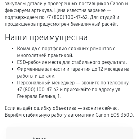
перегрев, коррозия.
закупаем детали у проверенных поставщиков Canon и
фиксируем артикула. Цена известна заранее —
Самостоятельный ремонт или вмешательство
подтверждаем по +7 (800) 100-47-62. Для студий и
третьих лиц.
продакшенов предусмотрен безналичный расчёт.
Естественный износ деталей, если иное не
Наши преимущества
предусмотрено отдельно.
Обращение после окончания гарантийного
Команда с портфолио сложных ремонтов с
многолетней практикой.
срока.
ESD-рабочие места для стабильного результата.
Программные сбои, если это не указано в
Фирменные запчасти и гарантия до 12 месяцев на
отдельных условиях.
работы и детали.
Персональный менеджер — звоните по телефону
+7 (800) 100-47-62 и приезжайте по адресу ул.
Генерала Белика, 1.
Если комплектующие куплены
самостоятельно
Если выдаёт ошибку объектива — звоните сейчас.
Вернём стабильную работу автоматики Canon EOS 350D.
Гарантия на выполненные работы может
сохраняться полностью или частично, если
соблюдены следующие условия: