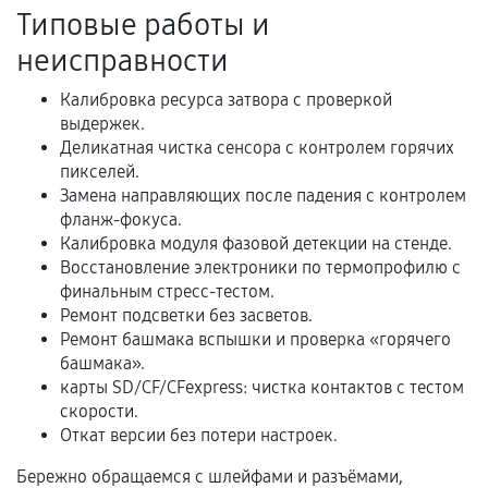
Акт выполненных работ с датой, перечнем
Типовые работы и
услуг и сроком гарантии.
неисправности
Документы на установленные комплектующие
и кассовый чек.
Калибровка ресурса затвора с проверкой
выдержек.
Деликатная чистка сенсора с контролем горячих
пикселей.
Расширенная гарантия
Замена направляющих после падения с контролем
фланж-фокуса.
В некоторых случаях возможно оформление
Калибровка модуля фазовой детекции на стенде.
расширенной гарантии. Стоимость, сроки и
Восстановление электроники по термопрофилю с
условия продления согласовываются отдельно и
финальным стресс-тестом.
фиксируются в документах.
Ремонт подсветки без засветов.
Ремонт башмака вспышки и проверка «горячего
башмака».
карты SD/CF/CFexpress: чистка контактов с тестом
Когда гарантия не действует
скорости.
Откат версии без потери настроек.
Нарушение правил эксплуатации,
механические повреждения, попадание влаги,
Бережно обращаемся с шлейфами и разъёмами,