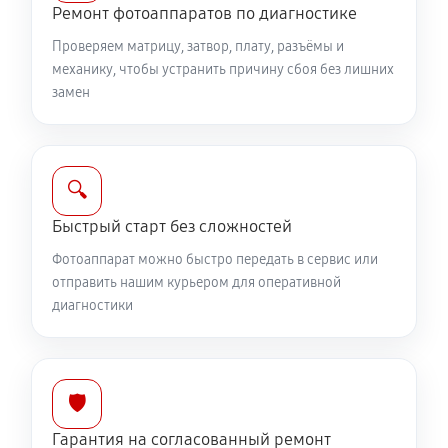
Юстировка фотоаппарата Canon EOS 350D
Ремонт фотоаппаратов по диагностике
1530 руб
60 минут
Проверяем матрицу, затвор, плату, разъёмы и
механику, чтобы устранить причину сбоя без лишних
Комплексная чистка фотоаппарата Canon EOS 350D
замен
3150 руб
60 минут
Программный ремонт фотоаппарата Canon EOS
🔍
350D
Быстрый старт без сложностей
2610 руб
60 минут
Фотоаппарат можно быстро передать в сервис или
отправить нашим курьером для оперативной
диагностики
🛡️
Гарантия на согласованный ремонт