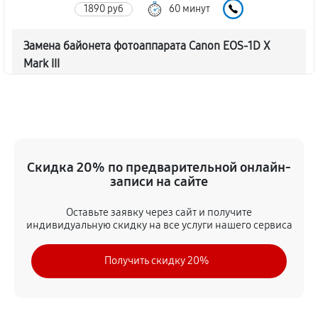
1890 руб
60 минут
Замена байонета фотоаппарата Canon EOS‑1D X
Mark III
3060 руб
60 минут
Чистка CCD/CMOS матрицы
3150 руб
60 минут
Скидка 20% по предварительной онлайн-
Устранение битых пикселей на CCD/CMOS матрице
записи на сайте
3510 руб
60 минут
Оставьте заявку через сайт и получите
индивидуальную скидку на все услуги нашего сервиса
Замена платы отсека карты памяти
3420 руб
60 минут
Получить скидку 20%
Замена материнской платы
2970 руб
60 минут