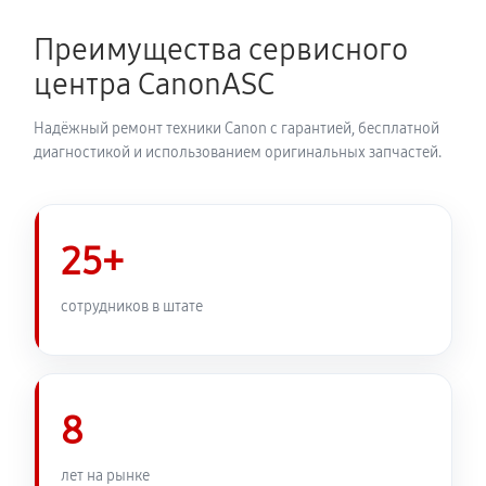
Преимущества сервисного
Замена затвора фотоаппарата Canon EOS‑1D X Mark
центра CanonASC
III
2070 руб
60 минут
Надёжный ремонт техники Canon с гарантией, бесплатной
диагностикой и использованием оригинальных запчастей.
Замена корпуса фотоаппарата Canon EOS‑1D X Mark
III
1980 руб
60 минут
25+
Замена контроллера питания
сотрудников в штате
2250 руб
60 минут
Замена дисплея (экрана)
1980 руб
60 минут
8
Замена фокусировочного экрана
лет на рынке