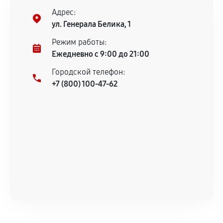
Предоставленные детали подходят по
Адрес:
техническим параметрам и не имеют внешних
ул. Генерала Белика, 1
дефектов.
Режим работы:
Установка была выполнена нашим сервисным
Ежедневно с 9:00 до 21:00
центром.
При этом гарантия на сами комплектующие
Городской телефон:
остается на стороне производителя или
+7 (800) 100-47-62
продавца. За качество сторонних деталей
сервисный центр ответственности не несет.