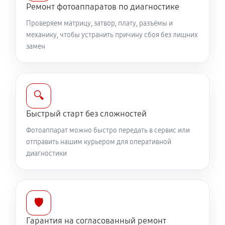
Ремонт фотоаппаратов по диагностике
Замена вспышки фотоаппарата Canon EOS‑1D X
Проверяем матрицу, затвор, плату, разъёмы и
Mark III
механику, чтобы устранить причину сбоя без лишних
2750 руб
60 минут
замен
Юстировка фотоаппарата Canon EOS‑1D X Mark III
1530 руб
60 минут
🔍
Комплексная чистка фотоаппарата Canon EOS‑1D X
Быстрый старт без сложностей
Mark III
Фотоаппарат можно быстро передать в сервис или
3150 руб
60 минут
отправить нашим курьером для оперативной
диагностики
Программный ремонт фотоаппарата Canon EOS‑1D
X Mark III
2610 руб
60 минут
🛡️
Гарантия на согласованный ремонт