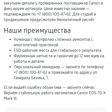
перегрев, коррозия.
закупаем детали у проверенных поставщиков Canon и
фиксируем артикула. Цена известна заранее —
Самостоятельный ремонт или вмешательство
подтверждаем по +7 (800) 100-47-62. Для студий и
третьих лиц.
продакшенов предусмотрен безналичный расчёт.
Естественный износ деталей, если иное не
Наши преимущества
предусмотрено отдельно.
Обращение после окончания гарантийного
Команда с портфолио сложных ремонтов с
многолетней практикой.
срока.
ESD-рабочие места для стабильного результата.
Программные сбои, если это не указано в
Фирменные запчасти и гарантия до 12 месяцев на
отдельных условиях.
работы и детали.
Персональный менеджер — звоните по телефону
+7 (800) 100-47-62 и приезжайте по адресу ул.
Генерала Белика, 1.
Если комплектующие куплены
самостоятельно
Если выдаёт ошибку объектива — звоните сейчас.
Вернём стабильную работу автоматики Canon EOS‑1D X
Гарантия на выполненные работы может
Mark III.
сохраняться полностью или частично, если
соблюдены следующие условия: