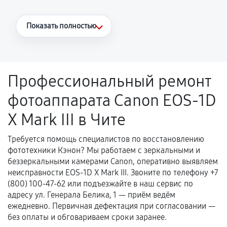
Что считается гарантийным случаем
Показать полностью
Повторное возникновение неисправности,
напрямую связанной с выполненным
ремонтом.
Профессиональный ремонт
Поломка установленной детали при
фотоаппарата Canon EOS‑1D
нормальной эксплуатации в течение
гарантийного срока.
X Mark III в Чите
Несоответствие комплектующей заявленным
техническим характеристикам.
Требуется помощь специалистов по восстановлению
фототехники Кэнон? Мы работаем с зеркальными и
беззеркальными камерами Canon, оперативно выявляем
неисправности EOS‑1D X Mark III. Звоните по телефону +7
Документы для подтверждения
(800) 100-47-62 или подъезжайте в наш сервис по
гарантии
адресу ул. Генерала Белика, 1 — приём ведём
ежедневно. Первичная дефектация при согласовании —
Гарантийный талон.
без оплаты и обговариваем сроки заранее.