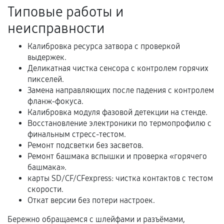
Акт выполненных работ с датой, перечнем
Типовые работы и
услуг и сроком гарантии.
неисправности
Документы на установленные комплектующие
и кассовый чек.
Калибровка ресурса затвора с проверкой
выдержек.
Деликатная чистка сенсора с контролем горячих
пикселей.
Расширенная гарантия
Замена направляющих после падения с контролем
фланж-фокуса.
В некоторых случаях возможно оформление
Калибровка модуля фазовой детекции на стенде.
расширенной гарантии. Стоимость, сроки и
Восстановление электроники по термопрофилю с
условия продления согласовываются отдельно и
финальным стресс-тестом.
фиксируются в документах.
Ремонт подсветки без засветов.
Ремонт башмака вспышки и проверка «горячего
башмака».
карты SD/CF/CFexpress: чистка контактов с тестом
Когда гарантия не действует
скорости.
Откат версии без потери настроек.
Нарушение правил эксплуатации,
механические повреждения, попадание влаги,
Бережно обращаемся с шлейфами и разъёмами,