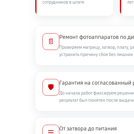
сотрудников в штате
лет
Замена линз фотоаппарата Canon 
Замена диска управления
Ремонт фотоаппаратов по д
📄
Проверяем матрицу, затвор, плату, 
устранить причину сбоя без лишних
Замена вспышки фотоаппарата Ca
Юстировка фотоаппарата Canon 6
Гарантия на согласованный
🛡️
До начала работ фиксируем решение
Комплексная чистка фотоаппарат
результат был понятен после выдач
Программный ремонт фотоаппарат
От затвора до питания
☰