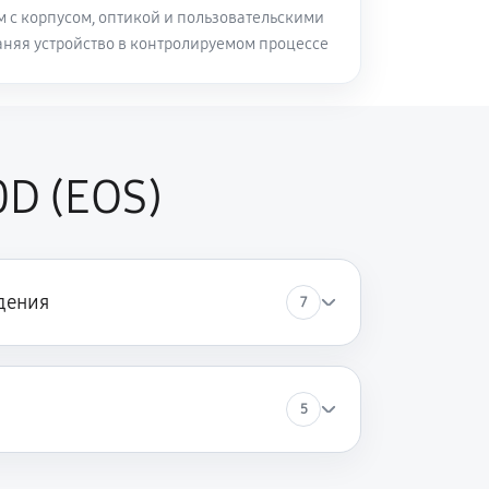
м с корпусом, оптикой и пользовательскими
аняя устройство в контролируемом процессе
D (EOS)
дения
7
5