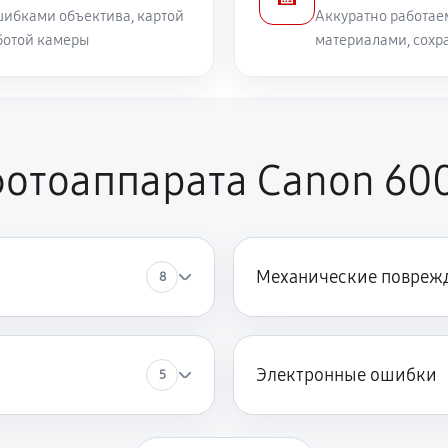
ибками объектива, картой
Аккуратно работае
ботой камеры
материалами, сохр
отоаппарата Canon 600
Механические повреж
8
Электронные ошибки
5