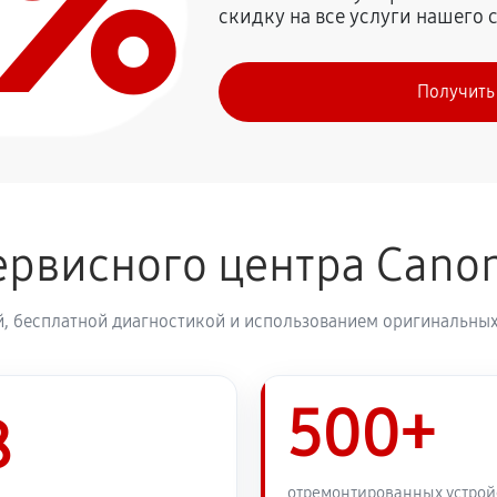
0%
скидку на все услуги нашего 
1980 руб
on 600D (EOS)
Получить
2250 руб
1980 руб
ервисного центра Cano
2430 руб
, бесплатной диагностикой и использованием оригинальных
2570 руб
500+
2430 руб
8
1890 руб
отремонтированных устрой