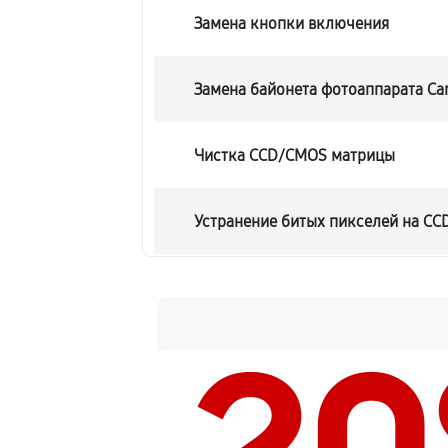
Замена кнопки включения
Замена байонета фотоаппарата Ca
Чистка CCD/CMOS матрицы
Устранение битых пикселей на C
Замена платы отсека карты памят
Замена материнской платы
Замена затвора фотоаппарата Can