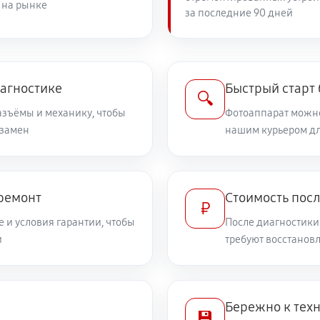
 на рынке
за последние 90 дней
2210 руб
600D (EOS)
1890 руб
иагностике
Быстрый старт
🔍
разъёмы и механику, чтобы
Фотоаппарат можно
 замен
2750 руб
нашим курьером дл
non 600D (EOS)
1530 руб
00D (EOS)
 ремонт
Стоимость пос
₽
 и условия гарантии, чтобы
После диагностики
3150 руб
а Canon 600D (EOS)
и
требуют восстанов
2610 руб
а Canon 600D (EOS)
Бережно к тех
💾