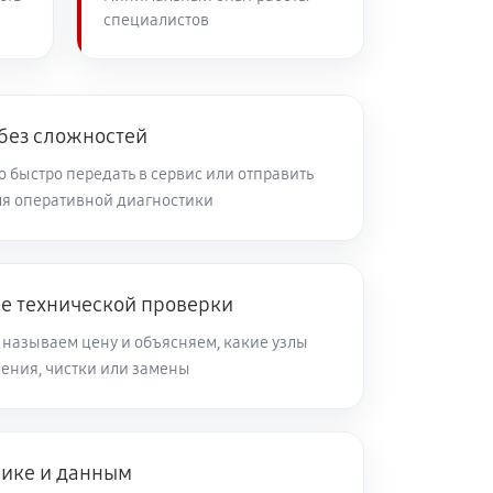
специалистов
60 минут
Заказать
60 минут
Заказать
 без сложностей
 быстро передать в сервис или отправить
я оперативной диагностики
60 минут
Заказать
60 минут
Заказать
ле технической проверки
 называем цену и объясняем, какие узлы
60 минут
Заказать
ления, чистки или замены
60 минут
Заказать
нике и данным