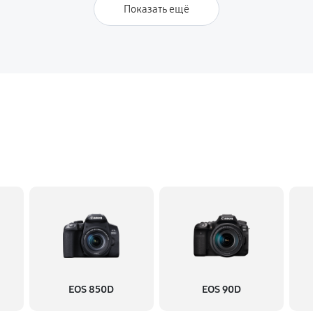
Показать ещё
EOS 850D
EOS 90D