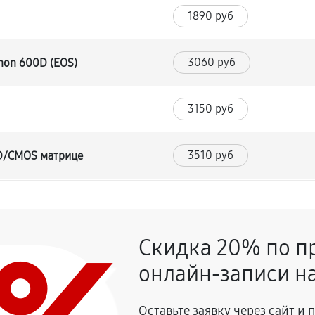
1890 руб
3060 руб
non 600D (EOS)
3150 руб
3510 руб
CD/CMOS матрице
3420 руб
и
Скидка 20% по п
2970 руб
онлайн-записи на
2070 руб
on 600D (EOS)
Оставьте заявку через сайт и